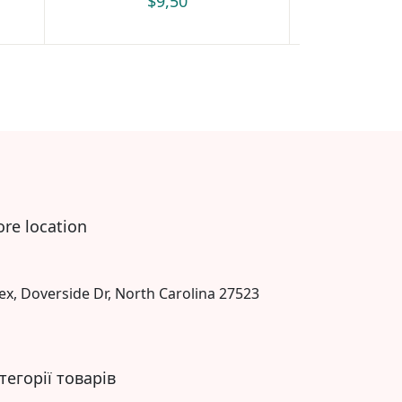
$
9,50
$
ore location
ex, Doverside Dr, North Carolina 27523
тегорії товарів