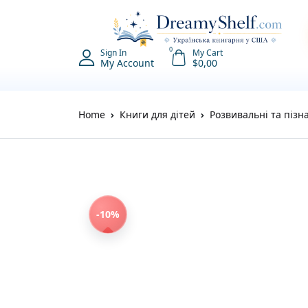
0
Sign In
My Cart
My Account
$
0,00
Home
Книги для дітей
Розвивальні та пізн
-10%