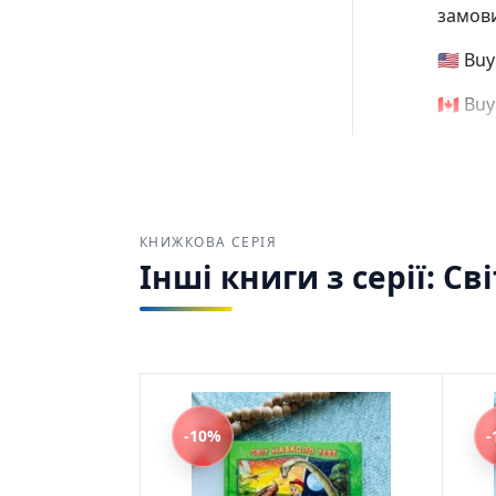
замови
🇺🇸 Bu
🇨🇦 Bu
КНИЖКОВА СЕРІЯ
Інші книги з серії: Св
-10%
-