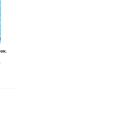
ок.
А