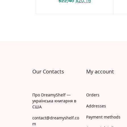
$
22,40
$
20,16
Our Contacts
My account
Про DreamyShelf —
Orders
українська книгарня в
Addresses
США
Payment methods
contact@dreamyshelf.co
m