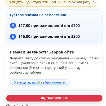
Увійдіть, щоб отримати + $0,36 на бонусний рахунок
Різдвяно-зимові
На День Валентина
Гуртова знижка на замовлення
Книги для дорослих
Українська класика
$
17,00
при замовленні від $200
Сучасна українська проза
Світова класика
$
16,00
при замовленні від $300
Проза
Поезія та драматургія
Романи
Немає в наявності? Забронюйте
Детективи
Фантастика та фентезі
Додайте книгу до списку очікування — ми надішлемо
Жахи та трилери
лист, щойно вона з’явиться в наявності. Список
Саморозвиток, мотивація, філософія
очікування (Pre-order) доступний у вашому
особистому кабінеті.
Бізнес Менеджмент Фінанси
Історія Наука Політологія
Увійдіть, щоб забронювати
Батьківство та виховання
Книги про Україну
Біографічні твори
ПІД ЗАМОВЛЕННЯ
Біблії
Духовна література
Out of stock