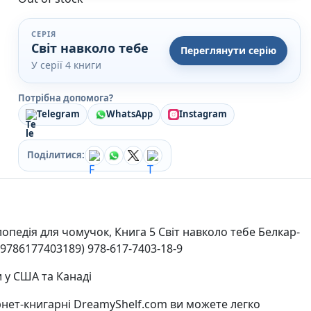
Кулінарія
Ігри для дорослих
СЕРІЯ
Зарубіжні письменники
Світ навколо тебе
Переглянути серію
Різдвяні / Зимові
У серії 4 книги
Книги для дітей
Картонні книги для найменших
Потрібна допомога?
Віммельбухи
Telegram
WhatsApp
Instagram
Казки Вірші Оповідання
Книги з наліпками
Вчимося читати
Поділитися:
Прописи для дітей
Багаторазові прописи / Книги на липучках
Книги для першого читання
Самостійне читання (6+)
Книги для читання 10+
опедія для чомучок, Книга 5 Світ навколо тебе Белкар-
Розмальовки та Аплікації
(9786177403189) 978-617-7403-18-9
Енциклопедії
Навчальні книги
 у США та Канаді
Розвивальні та пізнавальні книги
Книги про Україну
рнет-книгарні DreamyShelf.com ви можете легко