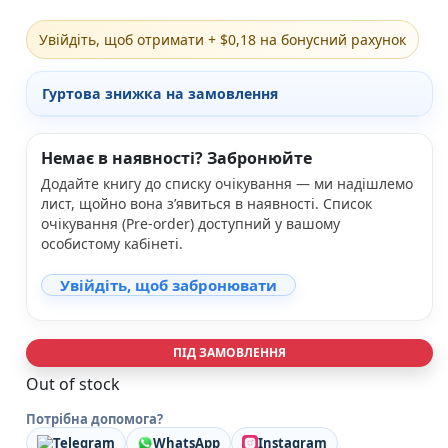
Різдвяно-зимові
Увійдіть, щоб отримати + $0,18 на бонусний рахунок
На День Валентина
Книги для дорослих
Українська класика
Гуртова знижка на замовлення
Сучасна українська проза
Світова класика
Проза
Немає в наявності? Забронюйте
Поезія та драматургія
Додайте книгу до списку очікування — ми надішлемо
Романи
лист, щойно вона з’явиться в наявності. Список
Детективи
очікування (Pre-order) доступний у вашому
Фантастика та фентезі
особистому кабінеті.
Жахи та трилери
Увійдіть, щоб забронювати
Саморозвиток, мотивація, філософія
Бізнес Менеджмент Фінанси
Історія Наука Політологія
Батьківство та виховання
ПІД ЗАМОВЛЕННЯ
Книги про Україну
Out of stock
Біографічні твори
Біблії
Потрібна допомога?
Духовна література
Telegram
WhatsApp
Instagram