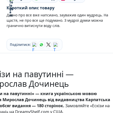
Кулінарія
Короткий опис товару
Ігри для дорослих
Зарубіжні письменники
Давно про все вже напсиано, зауважив один мудрець. На
Різдвяні / Зимові
щастя, не про все ще подумано. З мудрої думки можна
Книги для дітей
гранично витиснути воду слів.
Картонні книги для найменших
Віммельбухи
Казки Вірші Оповідання
Поділитися:
Книги з наліпками
Вчимося читати
Прописи для дітей
Багаторазові прописи / Книги на липучках
Книги для першого читання
ізи на павутинні —
Самостійне читання (6+)
рослав Дочинець
Книги для читання 10+
Розмальовки та Аплікації
Енциклопедії
зи на павутинні» — книга українською мовою
Навчальні книги
а Мирослав Дочинець від видавництва Карпатська
Розвивальні та пізнавальні книги
 обсяг видання — 180 сторінок.
Замовляйте «Ескізи на
Книги про Україну
нні» на DreamyShelf.com у США.