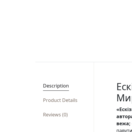
Еск
Description
Ми
Product Details
«Ескі
Reviews (0)
автор
вежа;
павути