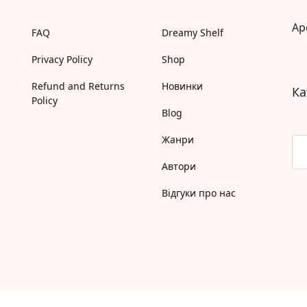
Моя бібліотека
Ap
Мої бажанки
FAQ
Dreamy Shelf
Адреси
Платіжні методи
Privacy Policy
Shop
Відгуки про нас
Refund and Returns
Новинки
Ка
Policy
Blog
Жанри
Автори
Відгуки про нас