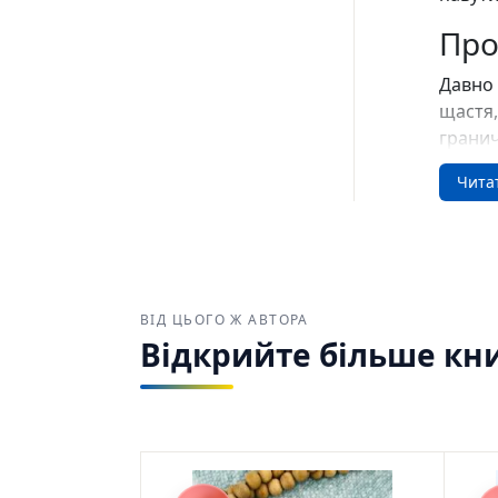
Про
Давно 
щастя,
гранич
міні-о
Чита
“зубоч
Власне
сумнів
збірка
Шевчен
ВІД ЦЬОГО Ж АВТОРА
https:
Відкрийте більше кн
srslt
6KUdP7
Для
«Ескіз