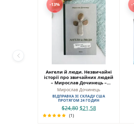
теми ц
-13%
-
змісто
Куп
Найкр
україн
Зручн
та від
Ангели й люди. Незвичайні
Ескізи
історії про звичайних людей
SKU: 9
– Мирослав Дочинець –
Віхола
Мирослав Дочинець
ВІДПРАВКА ЗІ СКЛАДУ США
ПРОТЯГОМ 24 ГОДИН
$
24,80
$
21,58
(1)
Rated
1
5.00
out
of 5