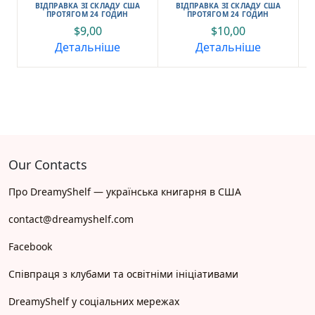
Пристая
Наталія Атамась
ВІДПРАВКА ЗІ СКЛАДУ США
ВІДПРАВКА ЗІ СКЛАДУ США
ПРОТЯГОМ 24 ГОДИН
ПРОТЯГОМ 24 ГОДИН
$
9,00
$
10,00
Детальніше
Детальніше
Our Contacts
Про DreamyShelf — українська книгарня в США
contact@dreamyshelf.com
Facebook
Співпраця з клубами та освітніми ініціативами
DreamyShelf у соціальних мережах