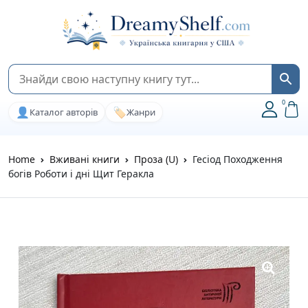
0
👤
🏷️
Каталог авторів
Жанри
Home
Вживані книги
Проза (U)
Гесіод Походження
богів Роботи і дні Щит Геракла