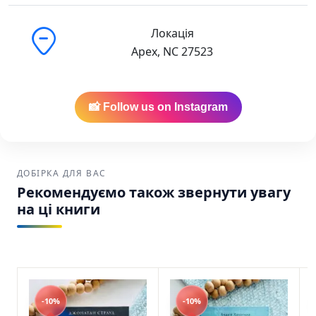
найнижчу вартість на українські книги в
Америці.
Локація
Apex, NC 27523
Зручна доставка:
Ваше замовлення буде
надійно упаковане та відправлене через
USPS, UPS або FedEx по США та Канаді.
📸 Follow us on Instagram
Глибше за мертвих. Книга 1 Дебра Вебб
Потяг SKU: 9786178646035 (978-617-8646-03-
5)
ДОБІРКА ДЛЯ ВАС
Рекомендуємо також звернути увагу
на ці книги
-10%
-10%