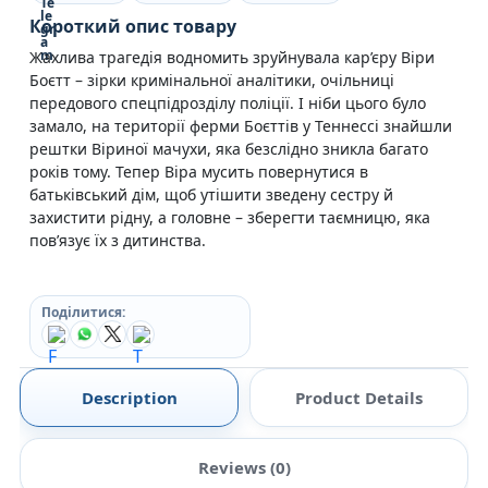
Короткий опис товару
Жахлива трагедія водномить зруйнувала кар’єру Віри
Боєтт – зірки кримінальної аналітики, очільниці
передового спецпідрозділу поліції. І ніби цього було
замало, на території ферми Боєттів у Теннессі знайшли
рештки Віриної мачухи, яка безслідно зникла багато
років тому. Тепер Віра мусить повернутися в
батьківський дім, щоб утішити зведену сестру й
захистити рідну, а головне – зберегти таємницю, яка
пов’язує їх з дитинства.
Поділитися:
Description
Product Details
Reviews (0)