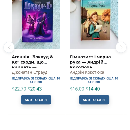
Агенція “Локвуд &
Гімназист і чорна
Ко” сходи, що
рука — Андрій
кричать —
Кокотюха
Джонатан Страуд
Джонатан Страуд
Андрій Кокотюха
ВІДПРАВКА ЗІ СКЛАДУ США 10
ВІДПРАВКА ЗІ СКЛАДУ США 10
СЕРПНЯ
СЕРПНЯ
$
22,70
$
20,43
$
16,00
$
14,40
ADD TO CART
ADD TO CART