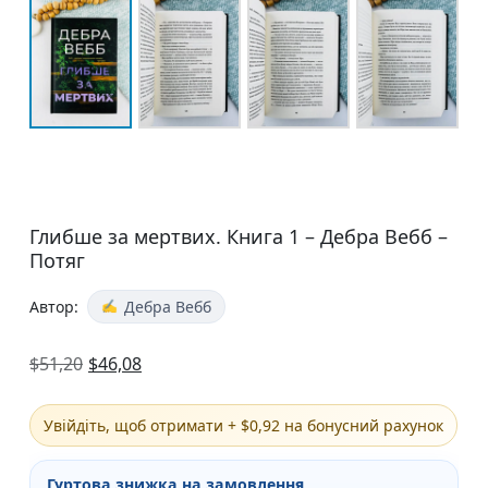
Глибше за мертвих. Книга 1 – Дебра Вебб –
Потяг
Автор:
Дебра Вебб
$
51,20
$
46,08
Увійдіть, щоб отримати + $0,92 на бонусний рахунок
Гуртова знижка на замовлення