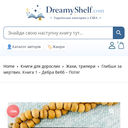
0
👤
🏷️
Каталог авторів
Жанри
Home
Книги для дорослих
Жахи, трилери
Глибше за
мертвих. Книга 1 – Дебра Вебб – Потяг
-10%