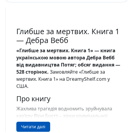
Глибше за мертвих. Книга 1
— Дебра Вебб
«Глибше за мертвих. Книга 1» — книга
українською мовою автора Дебра Вебб
від видавництва Потяг; обсяг видання —
528 сторінок.
Замовляйте «Глибше за
мертвих. Книга 1» на DreamyShelf.com у
США.
Про книгу
Жахлива трагедія водномить зруйнувала
кар’єру Віри Боєтт – зірки кримінальної
аналітики, очільниці передового
Читати далі
спецпідрозділу поліції. І ніби цього було