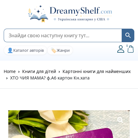
0
👤
🏷️
Каталог авторів
Жанри
Home
Книги для дітей
Картонні книги для найменших
ХТО ЧИЯ МАМА? ф.А6 картон Кн.хата