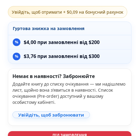
Різдвяно-зимові
Увійдіть, щоб отримати + $0,09 на бонусний рахунок
На День Валентина
Книги для дорослих
Українська класика
Гуртова знижка на замовлення
Сучасна українська проза
Світова класика
$
4,00
при замовленні від $200
Проза
Поезія та драматургія
$
3,76
при замовленні від $300
Романи
Детективи
Фантастика та фентезі
Немає в наявності? Забронюйте
Жахи та трилери
Додайте книгу до списку очікування — ми надішлемо
Саморозвиток, мотивація, філософія
лист, щойно вона з’явиться в наявності. Список
Бізнес Менеджмент Фінанси
очікування (Pre-order) доступний у вашому
Історія Наука Політологія
особистому кабінеті.
Батьківство та виховання
Книги про Україну
Увійдіть, щоб забронювати
Біографічні твори
Біблії
Духовна література
ПІД ЗАМОВЛЕННЯ