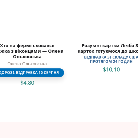
Самостійне читання (6+)
Книги для читання 10+
Вчимося читати
Прописи для дітей
Багаторазові прописи / Книги на липучках
Розмальовки та Аплікації
Енциклопедії
Хто на фермі сховався
Розумні картки Лічба 
Розвивальні та пізнавальні книги
жка з віконцями — Олена
карток готуємося до шк
Навчальні книги
Ольховська
ВІДПРАВКА ЗІ СКЛАДУ СШ
ПРОТЯГОМ 24 ГОДИН
Книги про Україну
Олена Ольховська
$
10,10
Християнські книги для дітей
ДОРОЗІ. ВІДПРАВКА 10 СЕРПНЯ
Ігри для дітей
$
4,80
Різдвяні/Зимові
Вживані книги
Мій акаунт
Кошик
Бонусний рахунок
Мої замовлення
Що б ще почитати?
Pre-order
Мої оголошення