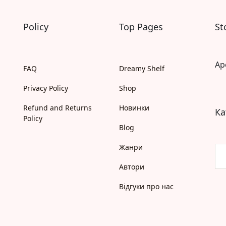
Моя бібліотека
Мої бажанки
Policy
Top Pages
St
Адреси
Платіжні методи
Відгуки про нас
Ap
FAQ
Dreamy Shelf
Privacy Policy
Shop
Refund and Returns
Новинки
Ка
Policy
Blog
Жанри
Автори
Відгуки про нас