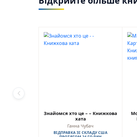
Відкрийте більше кни
Знайомся хто це – – Книжкова
Мо
хата
Ганна Чубач
ВІДПРАВКА ЗІ СКЛАДУ США
ПРОТЯГОМ 24 ГОДИН