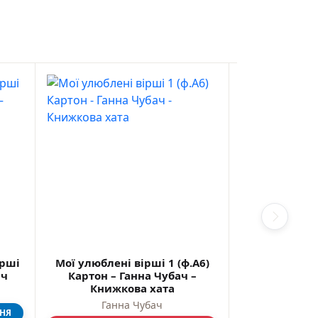
ірші
Мої улюблені вірші 1 (ф.А6)
Книжка-карт
ач
Картон – Ганна Чубач –
пеньочку Казо
Книжкова хата
Ф
Ганна Чубач
Ганн
ПНЯ