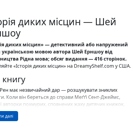
Ігри для дітей
Різдвяні / Зимові
Книги для молоді
орія диких місцин — Шей
Пазли
Каталог авторів
ншоу
Жанри
Тематичні підбірки
рія диких місцин» — детективний або напружений
Love story mood: підбірка книжок для неї
 українською мовою автора Шей Ерншоу від
Подарунок для нього
ництва Рідна мова; обсяг видання — 416 сторінок.
Біографії що надихають
яйте «Історія диких місцин» на DreamyShelf.com у США.
Історії сильних жінок
Книжкові історії на екрані
 книгу
Прокачай себе
Розпродаж пошкоджених книг
 Рен має незвичайний дар — розшукувати зниклих
Вживані книги
ти. Коли він береться до справи Меґґі Сент-Джеймс,
Подарункові книги
ї авторки похмурих, сповнених жаху дитячих книжок,
Сучасна українська проза
риводить його до місця, яке багато хто вважав лише
Канцтовари
ти далі
ою. Цю відлюдну громаду, звану Пастораллю, заснував
Закладки
есятих роках двадцятого століття гурт однодумців, що
Зошити
Подарункова карта
в простішого способу життя.