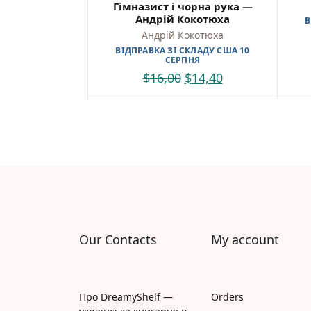
Куп
Гімназист і чорна рука —
Андрій Кокотюха
В
Найкр
Андрій Кокотюха
україн
ВІДПРАВКА ЗІ СКЛАДУ США 10
СЕРПНЯ
Зручн
$
16,00
$
14,40
та від
Історі
978617
Our Contacts
My account
Про DreamyShelf —
Orders