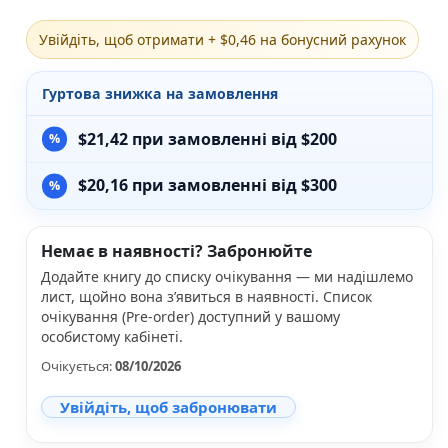
Різдвяно-зимові
Увійдіть, щоб отримати + $0,46 на бонусний рахунок
На День Валентина
Книги для дорослих
Українська класика
Гуртова знижка на замовлення
Сучасна українська проза
Світова класика
$
21,42
при замовленні від $200
Проза
Поезія та драматургія
$
20,16
при замовленні від $300
Романи
Детективи
Фантастика та фентезі
Немає в наявності? Забронюйте
Жахи та трилери
Додайте книгу до списку очікування — ми надішлемо
Саморозвиток, мотивація, філософія
лист, щойно вона з’явиться в наявності. Список
Бізнес Менеджмент Фінанси
очікування (Pre-order) доступний у вашому
Історія Наука Політологія
особистому кабінеті.
Батьківство та виховання
Очікується:
08/10/2026
Книги про Україну
Біографічні твори
Увійдіть, щоб забронювати
Біблії
Духовна література