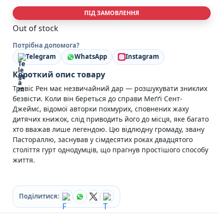
Кулінарія
ПІД ЗАМОВЛЕННЯ
Ігри для дорослих
Out of stock
Зарубіжні письменники
Різдвяні / Зимові
Потрібна допомога?
Книги для дітей
Telegram
WhatsApp
Instagram
Картонні книги для найменших
Віммельбухи
Короткий опис товару
Казки Вірші Оповідання
Тревіс Рен має незвичайний дар — розшукувати зниклих
Книги з наліпками
безвісти. Коли він береться до справи Меґґі Сент-
Вчимося читати
Джеймс, відомої авторки похмурих, сповнених жаху
Прописи для дітей
дитячих книжок, слід приводить його до місця, яке багато
Багаторазові прописи / Книги на липучках
хто вважав лише легендою. Цю відлюдну громаду, звану
Книги для першого читання
Пастораллю, заснував у сімдесятих роках двадцятого
Самостійне читання (6+)
століття гурт однодумців, що прагнув простішого способу
Книги для читання 10+
життя.
Розмальовки та Аплікації
Енциклопедії
Навчальні книги
Поділитися:
Розвивальні та пізнавальні книги
Книги про Україну