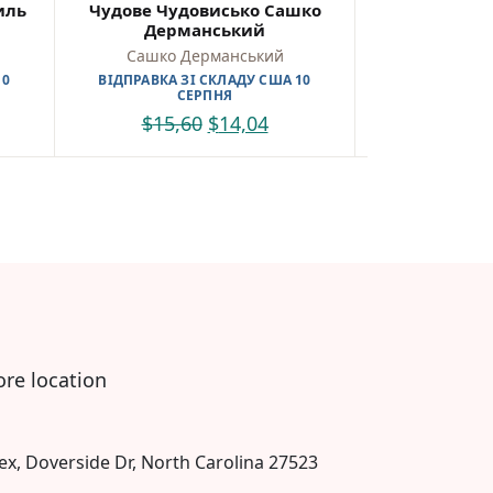
иль
Чудове Чудовисько Сашко
Джуді Муді 
Дерманський
Книга 8 — М
Сашко Дерманський
Меґан 
10
ВІДПРАВКА ЗІ СКЛАДУ США 10
ВІДПРАВКА З
СЕРПНЯ
С
$
15,60
$
14,04
$
9,
ore location
ex, Doverside Dr, North Carolina 27523