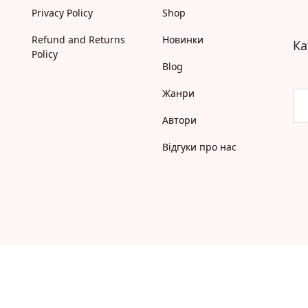
Самостійне читання (6+)
Privacy Policy
Shop
Книги для читання 10+
Вчимося читати
Refund and Returns
Новинки
Ка
Прописи для дітей
Policy
Багаторазові прописи / Книги на липучках
Blog
Розмальовки та Аплікації
Енциклопедії
Жанри
Розвивальні та пізнавальні книги
Автори
Навчальні книги
Книги про Україну
Відгуки про нас
Християнські книги для дітей
Ігри для дітей
Різдвяні/Зимові
Вживані книги
Мій акаунт
Кошик
Бонусний рахунок
Мої замовлення
Що б ще почитати?
Pre-order
Мої оголошення