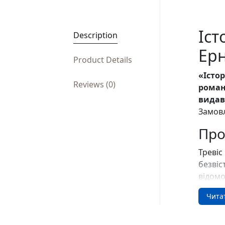
Іст
Description
Ер
Product Details
«Істо
Reviews (0)
роман
видав
Замовл
Про
Тревіс
безвіс
відомо
слід п
Чита
легенд
у сімд
прагну