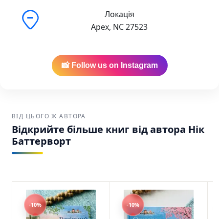
Америці.
Локація
Зручна доставка:
Ваше замовлення буде
Apex, NC 27523
надійно упаковане та відправлене через
USPS, UPS або FedEx по США та Канаді.
Історії парку Персі. Полювання за скарбами
📸 Follow us on Instagram
Нік Баттерворт Chitarium SKU:
9786178093914 (978-617-8093-91-4)
ВІД ЦЬОГО Ж АВТОРА
Відкрийте більше книг від автора Нік
Баттерворт
-10%
-10%