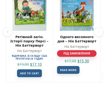
Рятівний загін.
Одного весняного
Історії парку Персі –
дня – Нік Баттерворт
Нік Баттерворт
Нік Баттерворт
Нік Баттерворт
ПІД ЗАМОВЛЕННЯ
ВІДПРАВКА ЗІ СКЛАДУ США
ПРОТЯГОМ 24 ГОДИН
$
17,00
$
15,30
$
19,00
$
17,10
READ MORE
ADD TO CART