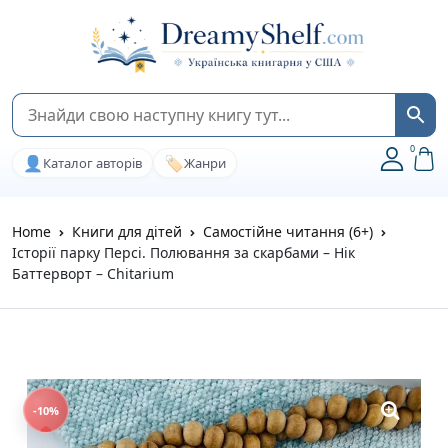
0
👤
🏷️
Каталог авторів
Жанри
Home
Книги для дітей
Самостійне читання (6+)
Історії парку Персі. Полювання за скарбами – Нік
Баттерворт – Chitarium
-10%