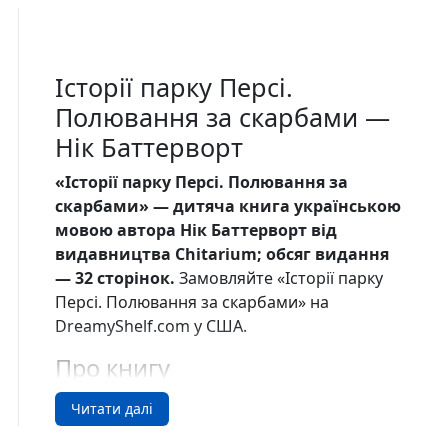
Історії парку Персі.
Полювання за скарбами —
Нік Баттерворт
«Історії парку Персі. Полювання за
скарбами» — дитяча книга українською
мовою автора Нік Баттерворт від
видавництва Chitarium; обсяг видання
— 32 сторінок.
Замовляйте «Історії парку
Персі. Полювання за скарбами» на
DreamyShelf.com у США.
Про книгу
Персі вирішив влаштувати для звірят веселе
Читати далі
змагання – знайти скарб, захований у парку.