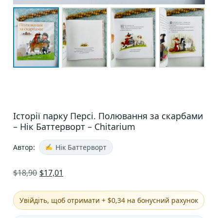
Історії парку Персі. Полювання за скарбами
– Нік Баттерворт – Chitarium
Автор:
Нік Баттерворт
$
18,90
$
17,01
Увійдіть, щоб отримати + $0,34 на бонусний рахунок