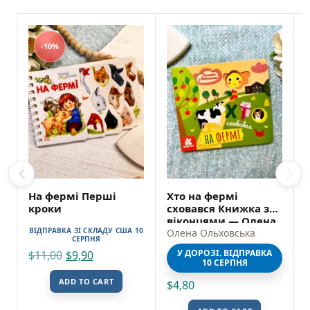
-10%
На фермі Перші
Хто на фермі
кроки
сховався Книжка з
віконцями — Олена
ВІДПРАВКА ЗІ СКЛАДУ США 10
Ольховська
Олена Ольховська
СЕРПНЯ
У ДОРОЗІ. ВІДПРАВКА
$
11,00
$
9,90
10 СЕРПНЯ
ADD TO CART
$
4,80