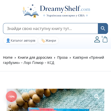
0
👤
🏷️
Каталог авторів
Жанри
Home
Книги для дорослих
Проза
Кав’ярня «Пряний
гарбузик» – Лорі Ґілмор – КСД
-10%