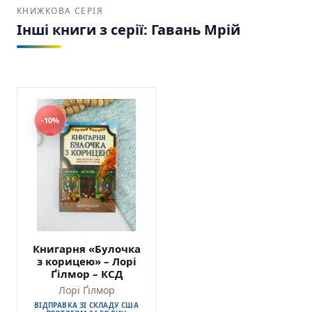
КНИЖКОВА СЕРІЯ
Інші книги з серії: Гавань Мрій
-10%
Книгарня «Булочка
з корицею» – Лорі
Ґілмор – КСД
Лорі Ґілмор
ВІДПРАВКА ЗІ СКЛАДУ США