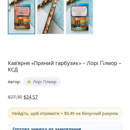
Кав’ярня «Пряний гарбузик» – Лорі Ґілмор –
КСД
Автор:
Лорі Ґілмор
$
27,30
$
24,57
Увійдіть, щоб отримати + $0,49 на бонусний рахунок
Гуртова знижка на замовлення