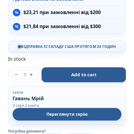
$
23,21
при замовленні від $200
$
21,84
при замовленні від $300
ВІДПРАВКА ЗІ СКЛАДУ США ПРОТЯГОМ 24 ГОДИН
In stock
Кав’ярня «Пряний гарбузик» - Лорі Ґілмор - КСД qu
Add to cart
СЕРІЯ
Гавань Мрій
У серії 2 книги
Переглянути серію
Потрібна допомога?