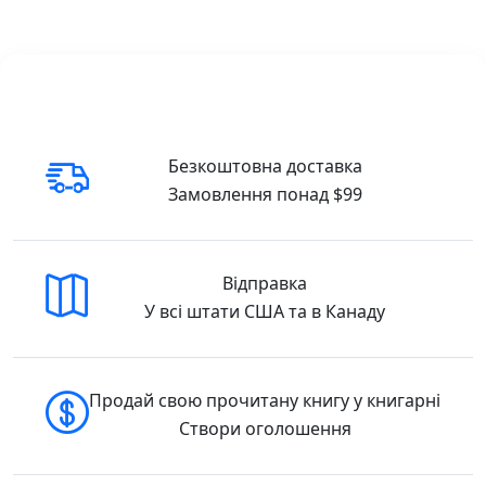
можете легко замовити цей товар з
доставкою по всій території США та Канади
🇺🇸 Buy in the USA
🇨🇦 Buy in Canada
Безкоштовна доставка
Замовлення понад $99
Відправка
У всі штати США та в Канаду
Продай свою прочитану книгу у книгарні
Створи оголошення