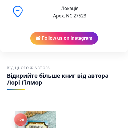
Локація
Apex, NC 27523
📸 Follow us on Instagram
ВІД ЦЬОГО Ж АВТОРА
Відкрийте більше книг від автора
Лорі Ґілмор
-10%