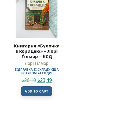
Книгарня «Булочка
з корицею» – Лорі
Ґілмор – КСД
Лорі Ґілмор
ВІДПРАВКА ЗІ СКЛАДУ США
ПРОТЯГОМ 24 ГОДИН
$
26,10
$
23,49
ADD TO CART