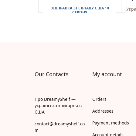
ВІДПРАВКА ЗІ СКЛАДУ США 10
Укра
СЕРПНЯ
В
$
5,50
$
14
Our Contacts
My account
Про DreamyShelf —
Orders
українська книгарня в
Addresses
США
Payment methods
contact@dreamyshelf.co
m
Account details