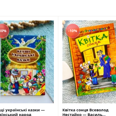
Саморозвиток, мотивація та філософія
Історія Наука Політологія
Бізнес, менеджмент та фінанси
Батьківство та виховання
Про Україну
10%
-10%
Біблії
Духовна література
Біографічні твори
Кулінарія
Ігри для дорослих
Різдвяні / Зимові для дорослих
Українські автори
Сучасна українська проза
Українська класика
Для дітей
Картонні книги для найменших
Віммельбухи
Казки Вірші Оповідання
Книги з наліпками
щі українські казки —
Квітка сонця Всеволод
Книги для першого читання
аїнський народ
Нестайко — Василь