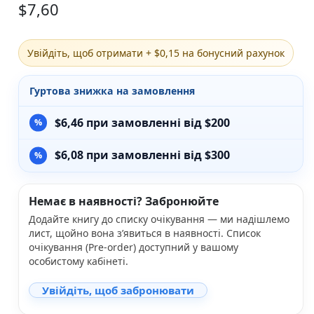
$
7,60
Різдвяно-зимові
На День Валентина
Книги для дорослих
Увійдіть, щоб отримати + $0,15 на бонусний рахунок
Українська класика
Сучасна українська проза
Гуртова знижка на замовлення
Світова класика
Проза
$
6,46
при замовленні від $200
Поезія та драматургія
Романи
Детективи
$
6,08
при замовленні від $300
Фантастика та фентезі
Жахи та трилери
Саморозвиток, мотивація, філософія
Немає в наявності? Забронюйте
Бізнес Менеджмент Фінанси
Додайте книгу до списку очікування — ми надішлемо
Історія Наука Політологія
лист, щойно вона з’явиться в наявності. Список
Батьківство та виховання
очікування (Pre-order) доступний у вашому
особистому кабінеті.
Книги про Україну
Біографічні твори
Увійдіть, щоб забронювати
Біблії
Духовна література