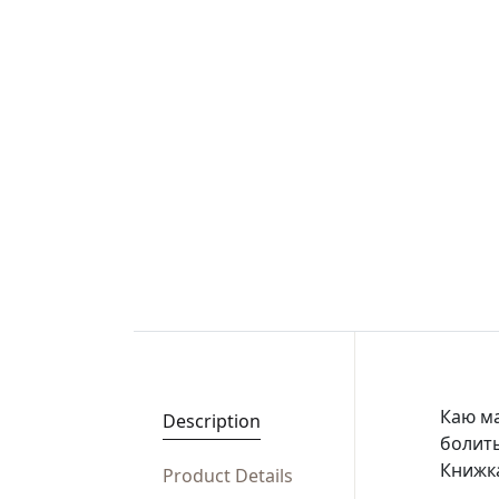
Каю ма
Description
болить
Книжк
Product Details