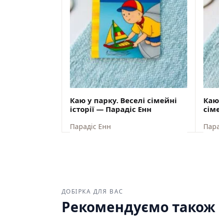
Каю у парку. Веселі сімейні
Каю
історії — Парадіс Енн
сіме
Парадіс Енн
Пара
ВІДПРАВКА ЗІ СКЛАДУ США 10
В
СЕРПНЯ
$
7,60
$
7,
ДОБІРКА ДЛЯ ВАС
Рекомендуємо також з