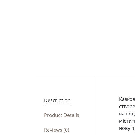
Казков
Description
створе
вашої 
Product Details
містит
нову п
Reviews (0)