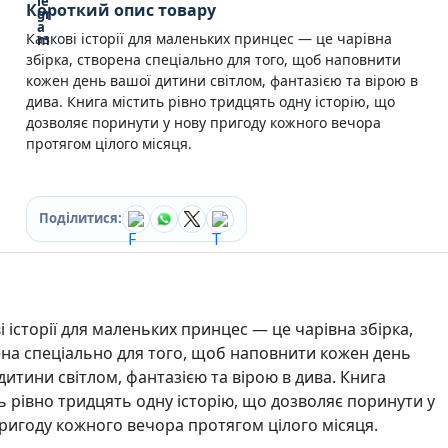
Короткий опис товару
Кулінарія
Ігри для дорослих
Казкові історії для маленьких принцес — це чарівна
Зарубіжні письменники
збірка, створена спеціально для того, щоб наповнити
Різдвяні / Зимові
кожен день вашої дитини світлом, фантазією та вірою в
Книги для дітей
дива. Книга містить рівно тридцять одну історію, що
дозволяє поринути у нову пригоду кожного вечора
Картонні книги для найменших
протягом цілого місяця.
Віммельбухи
Казки Вірші Оповідання
Книги з наліпками
Вчимося читати
Поділитися:
Прописи для дітей
Багаторазові прописи / Книги на липучках
Книги для першого читання
Самостійне читання (6+)
Книги для читання 10+
і історії для маленьких принцес — це чарівна збірка,
Розмальовки та Аплікації
на спеціально для того, щоб наповнити кожен день
Енциклопедії
дитини світлом, фантазією та вірою в дива. Книга
Навчальні книги
ь рівно тридцять одну історію, що дозволяє поринути у
Розвивальні та пізнавальні книги
ригоду кожного вечора протягом цілого місяця.
Книги про Україну