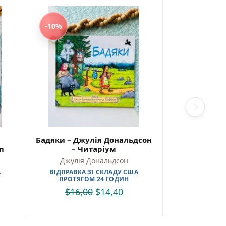
-10%
-10%
Бадяки – Джулія Дональдсон
Весілля стра
m
– Читаріум
Дон
Джулія Дональдсон
Джулія 
А
ВІДПРАВКА ЗІ СКЛАДУ США
ВІДПРАВКА 
ПРОТЯГОМ 24 ГОДИН
ПРОТЯГО
$
16,00
$
14,40
$
19,0