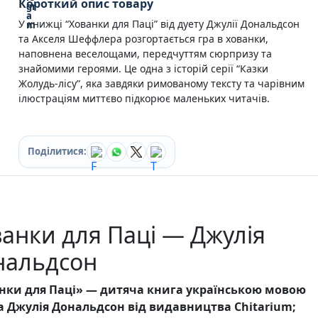
Короткий опис товару
Кулінарія
У книжці “Хованки для Паці” від дуету Джулії Дональдсон
Ігри для дорослих
та Акселя Шеффлера розгортається гра в хованки,
Зарубіжні письменники
наповнена веселощами, передчуттям сюрпризу та
Різдвяні / Зимові
знайомими героями. Це одна з історій серії “Казки
Книги для дітей
Жолудь-лісу”, яка завдяки римованому тексту та чарівним
Картонні книги для найменших
ілюстраціям миттєво підкорює маленьких читачів.
Віммельбухи
Казки Вірші Оповідання
Книги з наліпками
Вчимося читати
Поділитися:
Прописи для дітей
Багаторазові прописи / Книги на липучках
Книги для першого читання
Самостійне читання (6+)
анки для Паці — Джулія
Книги для читання 10+
Розмальовки та Аплікації
нальдсон
Енциклопедії
Навчальні книги
нки для Паці» — дитяча книга українською мовою
Розвивальні та пізнавальні книги
а Джулія Дональдсон від видавництва Chitarium;
Книги про Україну