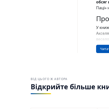
обсяг
Паці» 
Про
У книж
Акселя
весел
Це одн
Чита
римова
підкор
Куп
Найкр
ВІД ЦЬОГО Ж АВТОРА
україн
Відкрийте більше кни
Зручн
та від
Хованк