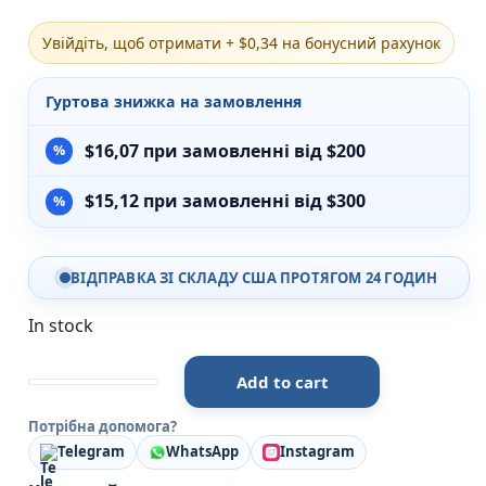
Різдвяно-зимові
Увійдіть, щоб отримати + $0,34 на бонусний рахунок
На День Валентина
Книги для дорослих
Українська класика
Гуртова знижка на замовлення
Сучасна українська проза
Світова класика
$
16,07
при замовленні від $200
Проза
Поезія та драматургія
$
15,12
при замовленні від $300
Романи
Детективи
Фантастика та фентезі
ВІДПРАВКА ЗІ СКЛАДУ США ПРОТЯГОМ 24 ГОДИН
Жахи та трилери
Саморозвиток, мотивація, філософія
In stock
Бізнес Менеджмент Фінанси
Історія Наука Політологія
Батьківство та виховання
Add to cart
Хованки для Паці - Джулія Дональдсон - Chitarium q
Книги про Україну
Потрібна допомога?
Біографічні твори
Telegram
WhatsApp
Instagram
Біблії
Духовна література