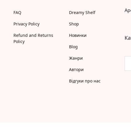
Моя бібліотека
Ap
Мої бажанки
FAQ
Dreamy Shelf
Адреси
Privacy Policy
Shop
Платіжні методи
Відгуки про нас
Refund and Returns
Новинки
Ка
Policy
Blog
Жанри
Автори
Відгуки про нас