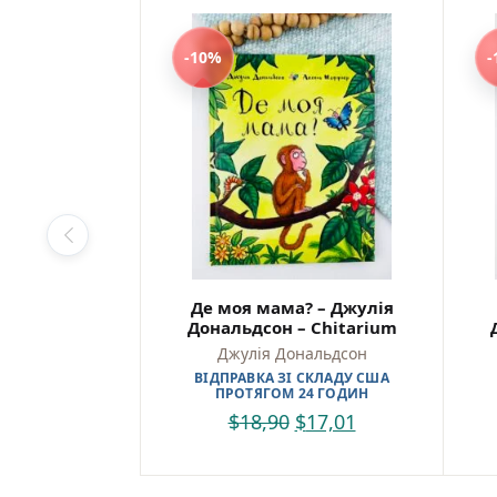
978617
-10%
-
Де моя мама? – Джулія
Дональдсон – Chitarium
Джулія Дональдсон
ВІДПРАВКА ЗІ СКЛАДУ США
ПРОТЯГОМ 24 ГОДИН
$
18,90
$
17,01