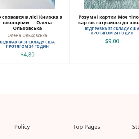
Самостійне читання (6+)
Книги для читання 10+
Вчимося читати
 сховався в лісі Книжка з
Розумні картки Моє тіло
Прописи для дітей
віконцями — Олена
карток готуємося до шк
Ольховська
Багаторазові прописи / Книги на липучках
ВІДПРАВКА ЗІ СКЛАДУ СШ
ПРОТЯГОМ 24 ГОДИН
Розмальовки та Аплікації
Олена Ольховська
$
9,00
Енциклопедії
ВІДПРАВКА ЗІ СКЛАДУ США
ПРОТЯГОМ 24 ГОДИН
Розвивальні та пізнавальні книги
$
4,80
Навчальні книги
Книги про Україну
Християнські книги для дітей
Ігри для дітей
Різдвяні/Зимові
Вживані книги
Мій акаунт
Кошик
Бонусний рахунок
Мої замовлення
Що б ще почитати?
Policy
Top Pages
St
Pre-order
Мої оголошення