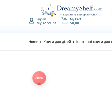
0
Sign In
My Cart
My Account
$
0,00
Home
Книги для дітей
Картонні книги для
-10%