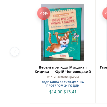
-10%
-
Веселі пригоди Мицика і
Гар
Кицика — Юрій Чеповецький
Юрій Чеповецький
ВІДПРАВКА ЗІ СКЛАДУ США
ПРОТЯГОМ 24 ГОДИН
$
14,90
$
13,41