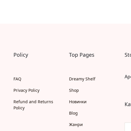
Моя бібліотека
Мої бажанки
Адреси
Платіжні методи
Відгуки про нас
Policy
Top Pages
St
Ap
FAQ
Dreamy Shelf
Privacy Policy
Shop
Refund and Returns
Новинки
Ка
Policy
Blog
Жанри