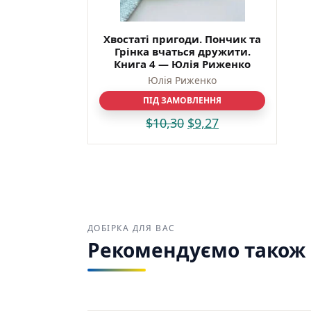
Риженк
Хвостаті пригоди. Пончик та
Грінка вчаться дружити.
Книга 4 — Юлія Риженко
Юлія Риженко
ПІД ЗАМОВЛЕННЯ
$
10,30
$
9,27
ДОБІРКА ДЛЯ ВАС
Рекомендуємо також з