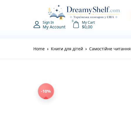
0
Sign In
My Cart
My Account
$
0,00
Home
Книги для дітей
Самостійне читання 
-10%