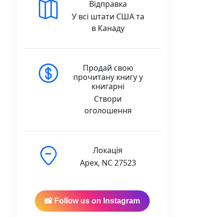
Відправка
У всі штати США та
в Канаду
Продай свою
прочитану книгу у
книгарні
Створи
оголошення
Локація
Apex, NC 27523
к - Юлія Риженко - Crystal Book quantity
📸 Follow us on Instagram