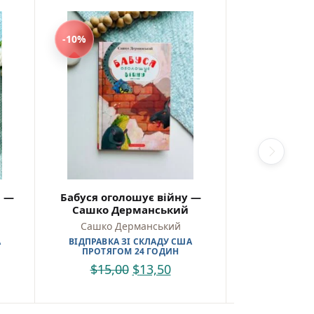
-10%
-10%
і —
Бабуся оголошує війну —
Мед для 
Сашко Дерманський
Ма
Сашко Дерманський
Іван 
А
ВІДПРАВКА ЗІ СКЛАДУ США
ВІДПРАВКА 
ПРОТЯГОМ 24 ГОДИН
ПРОТЯГО
$
15,00
$
13,50
$
22,0