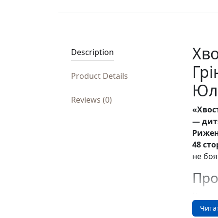
Хво
Description
Грі
Product Details
Юл
Reviews (0)
«Хвос
— дит
Рижен
48 сто
не боя
Про
Ця чуд
гумор
Чита