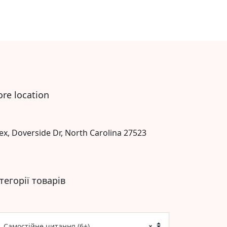
ore location
ex, Doverside Dr, North Carolina 27523
тегорії товарів
Самостійне читання (6+)
×