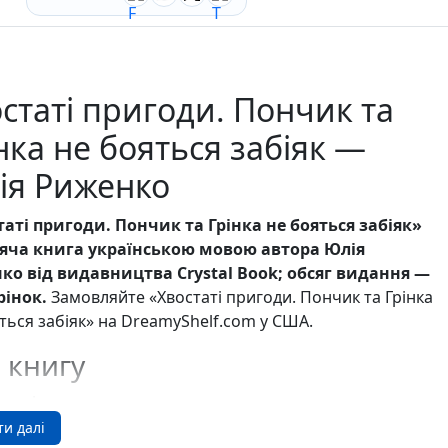
Ігри для дітей
Різдвяні / Зимові
Книги для молоді
Пазли
Каталог авторів
статі пригоди. Пончик та
Жанри
нка не бояться забіяк —
Тематичні підбірки
Love story mood: підбірка книжок для неї
ія Риженко
Подарунок для нього
Біографії що надихають
таті пригоди. Пончик та Грінка не бояться забіяк»
Історії сильних жінок
Книжкові історії на екрані
яча книга українською мовою автора Юлія
Прокачай себе
ко від видавництва Crystal Book; обсяг видання —
Розпродаж пошкоджених книг
рінок.
Замовляйте «Хвостаті пригоди. Пончик та Грінка
Вживані книги
ться забіяк» на DreamyShelf.com у США.
Подарункові книги
 книгу
Сучасна українська проза
Канцтовари
ово ілюстрована книжка, написана просто та з
Закладки
Зошити
ом, познайомить дітей з новими пригодами
ти далі
Подарункова карта