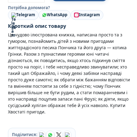
Кулінарія
Потрібна допомога?
Ігри для дорослих
Telegram
WhatsApp
Instagram
Зарубіжні письменники
Різдвяні / Зимові
Короткий опис товару
Книги для дітей
Ця чудово ілюстрована книжка, написана просто та з
Картонні книги для найменших
гумором, познайомить дітей з новими пригодами
Віммельбухи
життєрадісного песика Пончика та його друга — котика
Казки Вірші Оповідання
Грінки. Разом з пухнастими героями юні читачі
Книги з наліпками
дізнаються, як поводитись, якщо хтось підкинув сміття
Вчимося читати
просто на поріг, і тебе несправедливо звинуватили; хто
Прописи для дітей
такий цап Ображайло, і чому деякі забіяки насправді
Багаторазові прописи / Книги на липучках
просто дуже самотні; як обрати між бажанням відповісти
Книги для першого читання
та вмінням постояти за себе з гідністю; чому Пончик
Самостійне читання (6+)
вирішив більше не бути рудим, а стати помаранчевим і
Книги для читання 10+
хто насправді поцупив запаси пані Фрузі; як діяти, якщо
Розмальовки та Аплікації
сусідський хуліган ображає тебе й усіх навколо. Купити
Енциклопедії
Хвостаті пригоди.
Навчальні книги
Розвивальні та пізнавальні книги
Книги про Україну
Поділитися: