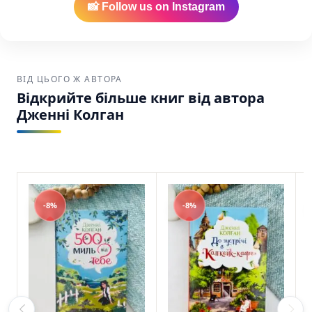
📸 Follow us on Instagram
найнижчу вартість на українські книги в
Америці.
Зручна доставка:
Ваше замовлення буде
надійно упаковане та відправлене через
ВІД ЦЬОГО Ж АВТОРА
USPS, UPS або FedEx по США та Канаді.
Відкрийте більше книг від автора
Дженні Колган
Книгаренька щастя на березі Дженні Колган
Рідна мова SKU: 9786178512507 (978-617-
8512-50-7)
-8%
-8%