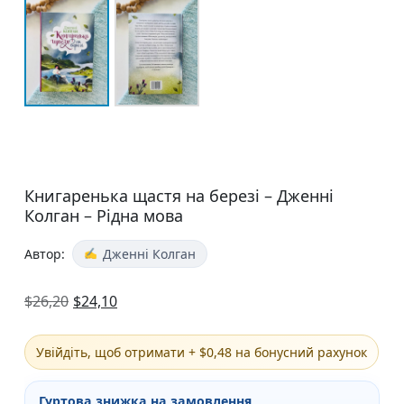
Книгаренька щастя на березі – Дженні
Колган – Рідна мова
Автор:
Дженні Колган
$
26,20
$
24,10
Увійдіть, щоб отримати + $0,48 на бонусний рахунок
Гуртова знижка на замовлення