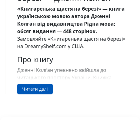
«Книгаренька щастя на березі» — книга
українською мовою автора Дженні
Колган від видавництва Рідна мова;
обсяг видання — 448 сторінок.
Замовляйте «Книгаренька щастя на березі»
на DreamyShelf.com у США.
Про книгу
Дженні Колґан упевнено ввійшла до
читацького простору України. Книжка
«Маленька книгарня щастя», видана
Читати далі
українською в 2020 році, одразу
полюбилася читачам й не полишає списку
бестселерів. Події нової книжки відомої
британської письменниці, яку пропонує
українському читачеві видавництво «Рідна
мова» цьогоріч, також відбуваються в
Шотландії, на березі озера Лох-Несс.