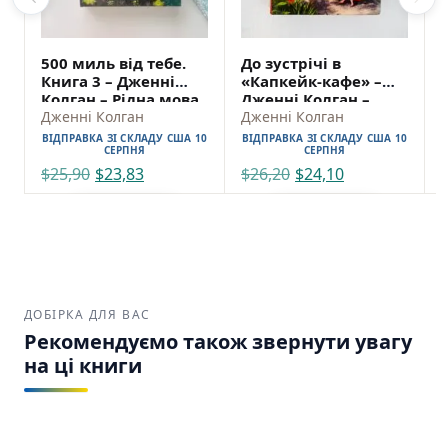
500 миль від тебе.
До зустрічі в
Книга 3 – Дженні
«Капкейк-кафе» –
Колган – Рідна мова
Дженні Колган –
Дженні Колган
Рідна мова
Дженні Колган
ВІДПРАВКА ЗІ СКЛАДУ США 10
ВІДПРАВКА ЗІ СКЛАДУ США 10
СЕРПНЯ
СЕРПНЯ
$
25,90
$
23,83
$
26,20
$
24,10
ADD TO CART
ADD TO CART
ДОБІРКА ДЛЯ ВАС
Рекомендуємо також звернути увагу
на ці книги