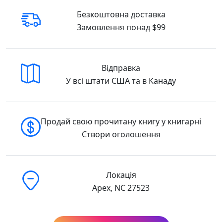
Жителька Лондона Зої їде з маленьким
Безкоштовна доставка
сином працювати нянею до маєтку
Замовлення понад $99
«Буковий гай», де вона ще й підмінить у
книгарні на колесах вагітну Ніну, пригодам
якої присвячено першу книжку.
Відправка
Сповнена тонкого англійського гумору нова
У всі штати США та в Канаду
оповідь ще драматичніша і насиченіша
подіями. Це справжня феєрія любові й
щирості! 🇺🇸 Buy in the USA.
Продай свою прочитану книгу у книгарні
Для кого ця книга
Створи оголошення
«Книгаренька щастя на березі» варто
обрати читачам, яким близькі теми цієї
книги і які шукають українське видання для
Локація
змістовного читання.
Apex, NC 27523
Купити у США та Канаді
Найкраща ціна:
Ми забезпечуємо