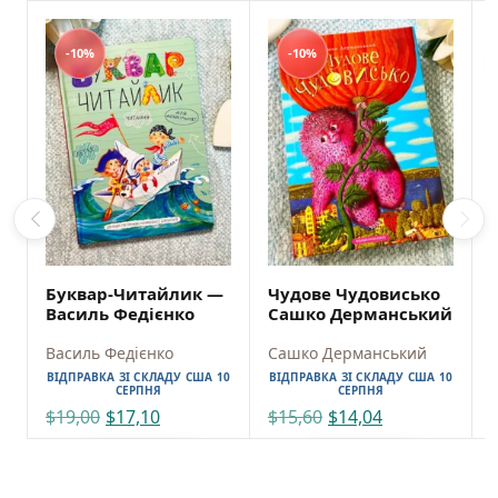
-10%
-10%
Буквар-Читайлик —
Чудове Чудовисько
Василь Федієнко
Сашко Дерманський
Василь Федієнко
Сашко Дерманський
ВІДПРАВКА ЗІ СКЛАДУ США 10
ВІДПРАВКА ЗІ СКЛАДУ США 10
СЕРПНЯ
СЕРПНЯ
$
19,00
$
17,10
$
15,60
$
14,04
ADD TO CART
ADD TO CART