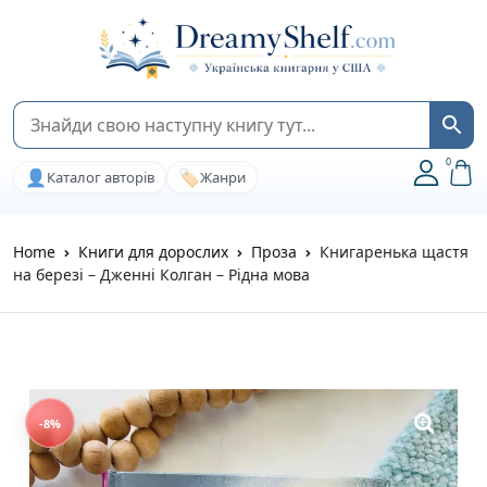
0
👤
🏷️
Каталог авторів
Жанри
Home
Книги для дорослих
Проза
Книгаренька щастя
на березі – Дженні Колган – Рідна мова
-8%