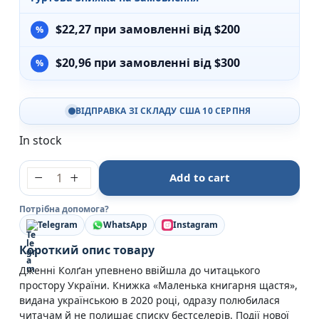
$
22,27
при замовленні від $200
$
20,96
при замовленні від $300
ВІДПРАВКА ЗІ СКЛАДУ США 10 СЕРПНЯ
In stock
Книгаренька щастя на березі - Дженні Колган - Рі
Add to cart
Потрібна допомога?
Telegram
WhatsApp
Instagram
Короткий опис товару
Дженні Колґан упевнено ввійшла до читацького
простору України. Книжка «Маленька книгарня щастя»,
видана українською в 2020 році, одразу полюбилася
читачам й не полишає списку бестселерів. Події нової