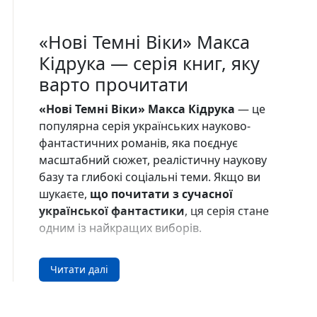
«Нові Темні Віки» Макса
Кідрука — серія книг, яку
варто прочитати
«Нові Темні Віки» Макса Кідрука
— це
популярна серія українських науково-
фантастичних романів, яка поєднує
масштабний сюжет, реалістичну наукову
базу та глибокі соціальні теми. Якщо ви
шукаєте,
що почитати з сучасної
української фантастики
, ця серія стане
одним із найкращих виборів.
Події розгортаються у XXII столітті, де
Читати далі
людство вже колонізувало Марс, але не
змогло позбутися нерівності, страхів і
боротьби за владу. Це не просто