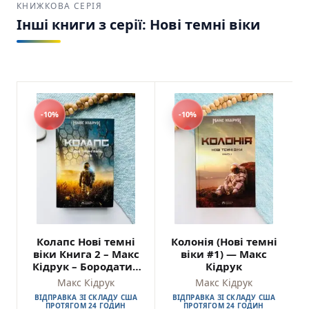
КНИЖКОВА СЕРІЯ
У
DreamyShelf — українській книгарні у
Інші книги з серії: Нові темні віки
США
— ви можете
купити «Нові Темні
Віки» Макса Кідрука
з швидкою
доставкою по всій країні.
📦 Книги вже в наявності в США
💛 Швидка відправка та дбайливе
-10%
-10%
пакування
📚 Великий вибір українських книг
Замовляйте серію вже зараз — поки вона
доступна, адже такі книги швидко
розкуповують.
👉 Купити книги Макса Кідрука онлайн
можна прямо на сайті DreamyShelf
Колапс Нові темні
Колонія (Нові темні
віки Книга 2 – Макс
віки #1) — Макс
Кідрук – Бородатий
Кідрук
Тамарин
Макс Кідрук
Макс Кідрук
ВІДПРАВКА ЗІ СКЛАДУ США
ВІДПРАВКА ЗІ СКЛАДУ США
ПРОТЯГОМ 24 ГОДИН
ПРОТЯГОМ 24 ГОДИН