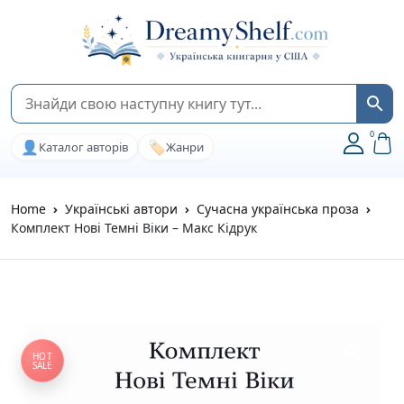
0
👤
🏷️
Каталог авторів
Жанри
Home
Українські автори
Сучасна українська проза
Комплект Нові Темні Віки – Макс Кідрук
HOT
SALE