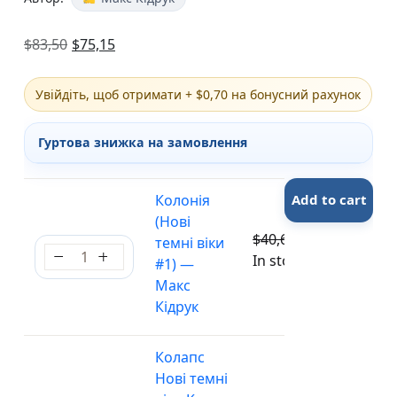
$
83,50
$
75,15
Увійдіть, щоб отримати + $0,70 на бонусний рахунок
Гуртова знижка на замовлення
Колонія
Add to cart
(Нові
$
40,60
$
36,54
темні віки
Колонія (Нові темні віки #1) — Макс Кідрук quant
In stock
#1) —
Макс
Кідрук
Колапс
Нові темні