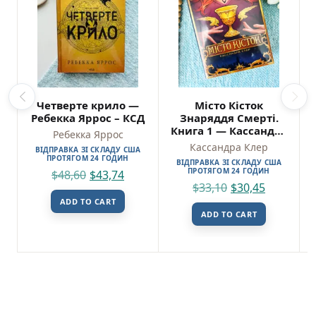
Четверте крило —
Місто Кісток
Ребекка Яррос – КСД
Знаряддя Смерті.
Книга 1 — Кассандра
Ребекка Яррос
Клер
Кассандра Клер
ВІДПРАВКА ЗІ СКЛАДУ США
ПРОТЯГОМ 24 ГОДИН
ВІДПРАВКА ЗІ СКЛАДУ США
ПРОТЯГОМ 24 ГОДИН
$
48,60
$
43,74
$
33,10
$
30,45
ADD TO CART
ADD TO CART