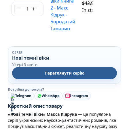
віки Книга
$
42,90
$
38,61
2 - Макс
Колапс Нові темні віки Книга 2 - Макс Кідрук - 
In stock
Кідрук -
Бородатий
Тамарин
СЕРІЯ
Нові темні віки
У серії 3 книги
Переглянути серію
Потрібна допомога?
Telegram
WhatsApp
Instagram
Короткий опис товару
«Нові Темні Віки» Макса Кідрука
— це популярна
серія українських науково-фантастичних романів, яка
поєднує масштабний сюжет, реалістичну наукову базу