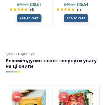
$
42,90
$
38,61
$
40,60
$
36,54
(4)
(1)
Rated
4
Rated
1
ADD TO CART
ADD TO CART
5.00
out
5.00
out
of 5
of 5
based on
based on
customer
customer
ratings
rating
ДОБІРКА ДЛЯ ВАС
Рекомендуємо також звернути увагу
на ці книги
-10%
-8%