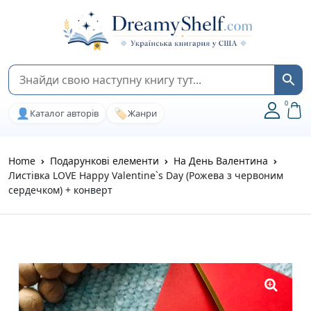
0
👤
🏷️
Каталог авторів
Жанри
Home
Подарункові елементи
На День Валентина
Листівка LOVE Happy Valentine`s Day (Рожева з червоним
сердечком) + конверт