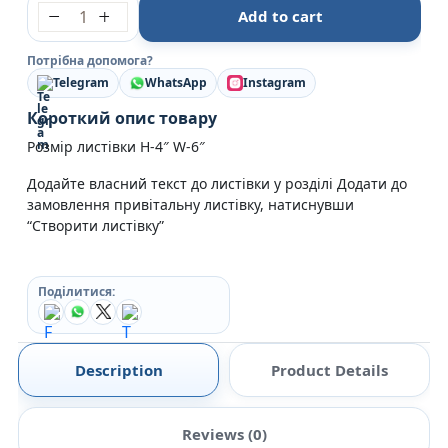
Листівка LOVE Happy Valentine`s Day (Рожева з ч
Add to cart
Потрібна допомога?
Telegram
WhatsApp
Instagram
Короткий опис товару
Розмір листівки H-4″ W-6″
Додайте власний текст до листівки у розділі Додати до
замовлення привітальну листівку, натиснувши
“Створити листівку”
Поділитися:
Description
Product Details
Reviews (0)