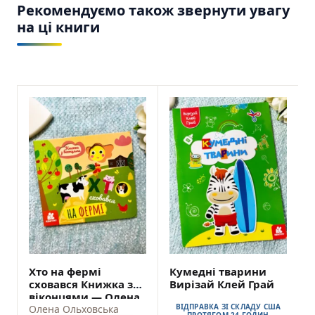
Рекомендуємо також звернути увагу
на ці книги
Хто на фермі
Кумедні тварини
сховався Книжка з
Вирізай Клей Грай
віконцями — Олена
ВІДПРАВКА ЗІ СКЛАДУ США
Ольховська
Олена Ольховська
ПРОТЯГОМ 24 ГОДИН