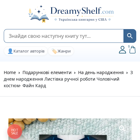
0
👤
🏷️
Каталог авторів
Жанри
Home
Подарункові елементи
На день народження
З
днем народження Листівка ручної роботи Чоловічий
костюм- Файн Кард
HOT
SALE