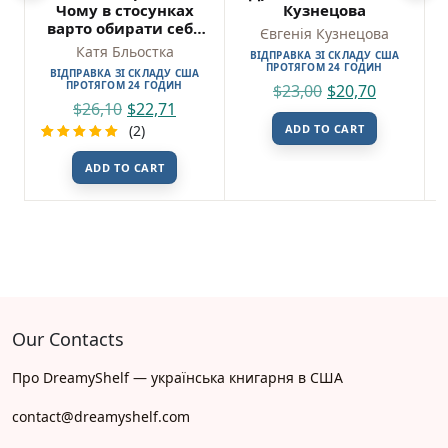
Чому в стосунках
Кузнецова
варто обирати себе
Євгенія Кузнецова
— Катя Бльостка
Катя Бльостка
ВІДПРАВКА ЗІ СКЛАДУ США
ПРОТЯГОМ 24 ГОДИН
ВІДПРАВКА ЗІ СКЛАДУ США
ПРОТЯГОМ 24 ГОДИН
$
23,00
$
20,70
$
26,10
$
22,71
(2)
ADD TO CART
Rated
2
ADD TO CART
5.00
out
of 5
based on
customer
ratings
Our Contacts
Про DreamyShelf — українська книгарня в США
contact@dreamyshelf.com