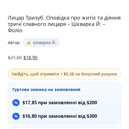
Лицар Тризуб. Оповідка про житіє та діяння
тричі славного лицаря – Шкварка Й. –
Фоліо
Автор:
Шкварка Й.
$
21,00
$
18,90
Увійдіть, щоб отримати + $0,38 на бонусний рахунок
Гуртова знижка на замовлення
$
17,85
при замовленні від $200
$
16,80
при замовленні від $300