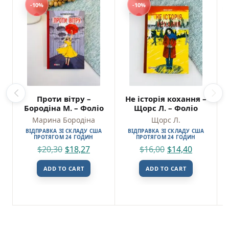
найнижчу вартість на українські книги в
-10%
-10%
Америці.
Зручна доставка:
Ваше замовлення буде
надійно упаковане та відправлене через
USPS, UPS або FedEx по США та Канаді.
Лицар Тризуб. Оповідка про житіє та діяння
тричі славного лицаря Шкварка Й. Фоліо
Проти вітру –
Не історія кохання –
SKU: 9786178550325 (978-617-8550-32-5)
Бородіна М. – Фоліо
Щорс Л. – Фоліо
Марина Бородіна
Щорс Л.
ВІДПРАВКА ЗІ СКЛАДУ США
ВІДПРАВКА ЗІ СКЛАДУ США
ПРОТЯГОМ 24 ГОДИН
ПРОТЯГОМ 24 ГОДИН
$
20,30
$
18,27
$
16,00
$
14,40
ADD TO CART
ADD TO CART