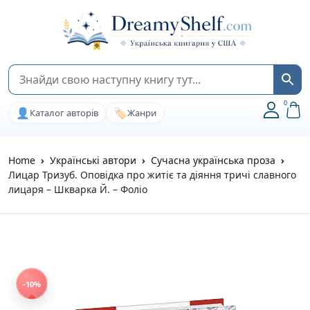
0
👤
🏷️
Каталог авторів
Жанри
Home
Українські автори
Сучасна українська проза
Лицар Тризуб. Оповідка про житіє та діяння тричі славного
лицаря – Шкварка Й. – Фоліо
-10%