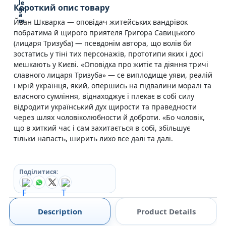
Короткий опис товару
Йван Шкварка — оповідач житейських вандрівок
побратима й щирого приятеля Григора Савицького
(лицаря Тризуба) — псевдонім автора, що волів би
зостатись у тіні тих персонажів, прототипи яких і досі
мешкають у Києві. «Оповідка про житіє та діяння тричі
славного лицаря Тризуба» — се виплодище уяви, реалій
і мрій українця, який, опершись на підвалини моралі та
власного сумління, віднаходжує і плекає в собі силу
відродити український дух щирости та праведности
через шлях чоловіколюбности й доброти. «Бо чоловік,
що в хиткий час і сам захитається в собі, збільшує
тільки напасть, ширить лихо все далі та далі.
Поділитися:
Description
Product Details