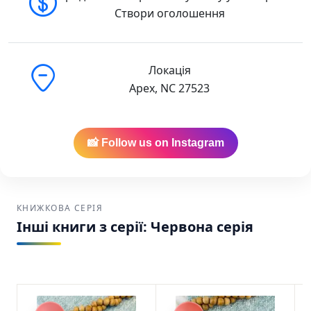
собі творить для себе» (Йоганн Вольфганг
Створи оголошення
Гете, «Герман і Доротея»).
«Хай же тих співців не змеркає слава! Ти ж їх
Локація
все гортай, перечитуй пильно» (Павло
Apex, NC 27523
Русин із Кросна, XVI століття). Оповідка про
житіє та діяння тричі славного лицаря
Червона серія Шкварка Й.
📸 Follow us on Instagram
Для кого ця книга
«Лицар Тризуб. Оповідка про житіє та
діяння тричі славного лицаря» варто
обрати читачам, яким близькі теми цієї
КНИЖКОВА СЕРІЯ
Інші книги з серії: Червона серія
книги і які шукають українське видання для
змістовного читання.
Купити у США та Канаді
Найкраща ціна:
Ми забезпечуємо