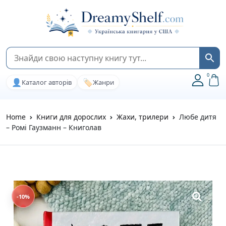
0
👤
🏷️
Каталог авторів
Жанри
Home
Книги для дорослих
Жахи, трилери
Любе дитя
– Ромі Гаузманн – Книголав
-10%