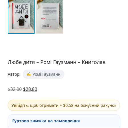
Любе дитя – Ромі Гаузманн – Книголав
Автор:
Ромі Гаузманн
$
32,00
$
28,80
Увійдіть, щоб отримати + $0,58 на бонусний рахунок
Гуртова знижка на замовлення