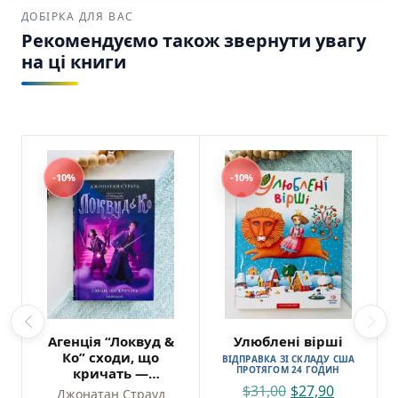
ДОБІРКА ДЛЯ ВАС
Рекомендуємо також звернути увагу
на ці книги
-10%
-10%
Агенція “Локвуд &
Улюблені вірші
Ко” сходи, що
ВІДПРАВКА ЗІ СКЛАДУ США
ПРОТЯГОМ 24 ГОДИН
кричать —
Джонатан Страуд
$
31,00
$
27,90
Джонатан Страуд