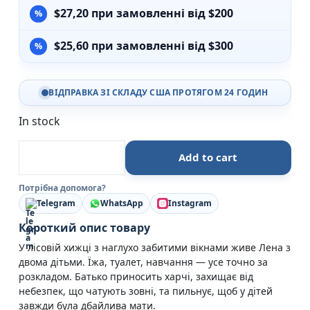
$
27,20
при замовленні від $200
$
25,60
при замовленні від $300
ВІДПРАВКА ЗІ СКЛАДУ США ПРОТЯГОМ 24 ГОДИН
In stock
Любе дитя - Ромі Гаузманн - Книголав quantity
Add to cart
Потрібна допомога?
Telegram
WhatsApp
Instagram
Короткий опис товару
У лісовій хижці з наглухо забитими вікнами живе Лена з
двома дітьми. Їжа, туалет, навчання — усе точно за
розкладом. Батько приносить харчі, захищає від
небезпек, що чатують зовні, та пильнує, щоб у дітей
завжди була дбайлива мати.