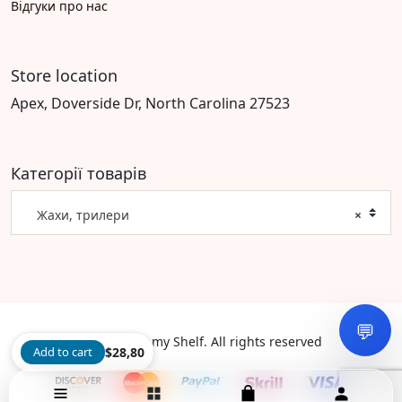
Відгуки про нас
Store location
Apex, Doverside Dr, North Carolina 27523
Категорії товарів
Жахи, трилери
×
💬
©2026 Dreamy Shelf. All rights reserved
Add to cart
$
28,80