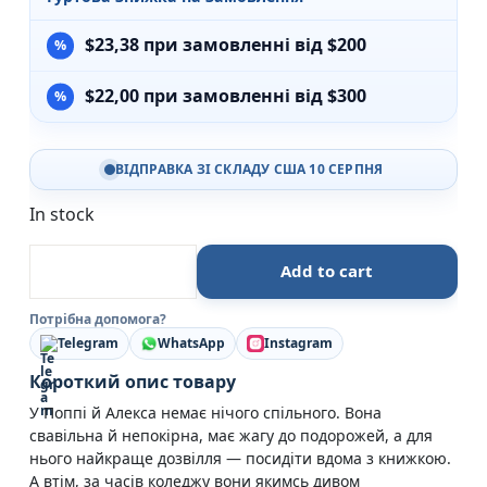
$
23,38
при замовленні від $200
$
22,00
при замовленні від $300
ВІДПРАВКА ЗІ СКЛАДУ США 10 СЕРПНЯ
In stock
Люди, з якими ми зустрічаємося у відпустці — Емілі 
Add to cart
Потрібна допомога?
Telegram
WhatsApp
Instagram
Короткий опис товару
У Поппі й Алекса немає нічого спільного. Вона
свавільна й непокірна, має жагу до подорожей, а для
нього найкраще дозвілля — посидіти вдома з книжкою.
А втім, за часів коледжу вони якимсь дивом