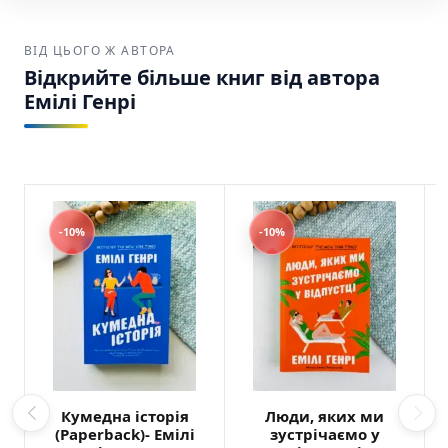
Америці.
ВІД ЦЬОГО Ж АВТОРА
Зручна доставка:
Ваше замовлення буде
Відкрийте більше книг від автора
надійно упаковане та відправлене через
Емілі Генрі
USPS, UPS або FedEx по США та Канаді.
Люди, з якими ми зустрічаємося у відпустці
Емілі Генрі Artbooks SKU: 9786175230817
(978-617-523-081-7)
-10%
-10%
Кумедна історія
Люди, яких ми
(Paperback)- Емілі
зустрічаємо у