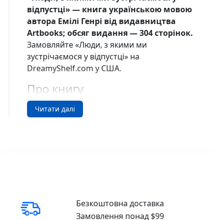
відпустці» — книга українською мовою
автора Емілі Генрі від видавництва
Artbooks; обсяг видання — 304 сторінок.
Замовляйте «Люди, з якими ми
зустрічаємося у відпустці» на
DreamyShelf.com у США.
Про книгу
У Поппі й Алекса немає нічого спільного.
Читати далі
Вона свавільна й непокірна, має жагу до
подорожей, а для нього найкраще дозвілля
— посидіти вдома з книжкою. А втім, за
часів коледжу вони якимсь дивом
подружилися. І хоч один час ці двоє
проводять далеко одне від одного, кожен
літа впродовж уже десяти років друзі разом
їдуть у тижневу відпустку.
Безкоштовна доставка
Замовлення понад $99
Та два роки тому в черговій подорожі Поппі