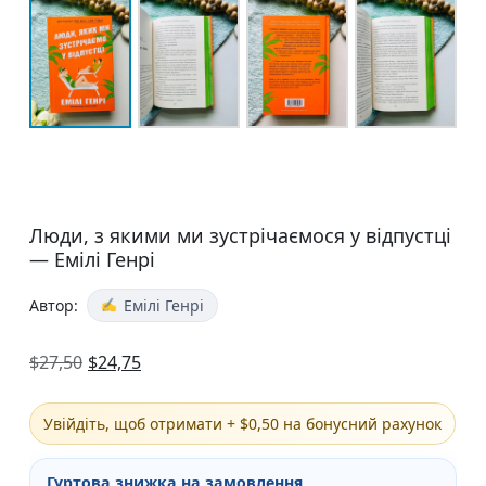
Люди, з якими ми зустрічаємося у відпустці
— Емілі Генрі
Автор:
Емілі Генрі
$
27,50
$
24,75
Увійдіть, щоб отримати + $0,50 на бонусний рахунок
Гуртова знижка на замовлення