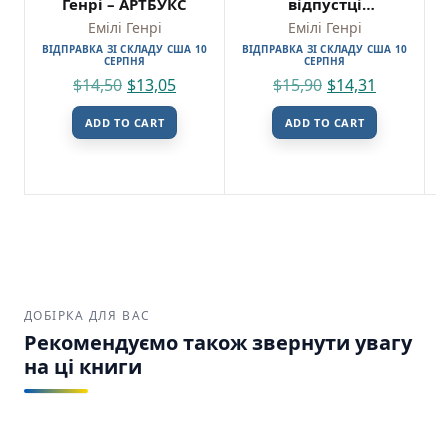
Генрі – АРТБУКС
відпустці
(pocketbook) – Емілі
Емілі Генрі
Емілі Генрі
Генрі – АРТБУКС
ВІДПРАВКА ЗІ СКЛАДУ США 10
ВІДПРАВКА ЗІ СКЛАДУ США 10
СЕРПНЯ
СЕРПНЯ
$
14,50
$
13,05
$
15,90
$
14,31
ADD TO CART
ADD TO CART
ДОБІРКА ДЛЯ ВАС
Рекомендуємо також звернути увагу
на ці книги