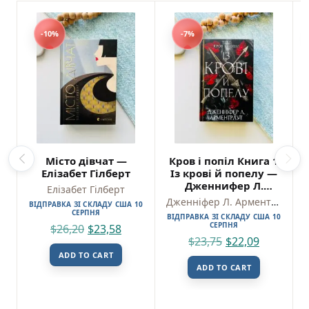
-10%
-7%
Місто дівчат —
Кров і попіл Книга 1
Елізабет Гілберт
Із крові й попелу —
Дженнифер Л.
Елізабет Гілберт
Арментраут
Дженніфер Л. Арментраут
ВІДПРАВКА ЗІ СКЛАДУ США 10
СЕРПНЯ
ВІДПРАВКА ЗІ СКЛАДУ США 10
СЕРПНЯ
$
26,20
$
23,58
$
23,75
$
22,09
ADD TO CART
ADD TO CART