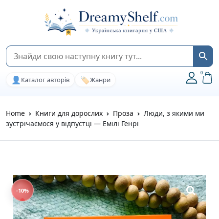
0
👤
🏷️
Каталог авторів
Жанри
Home
Книги для дорослих
Проза
Люди, з якими ми
зустрічаємося у відпустці — Емілі Генрі
-10%