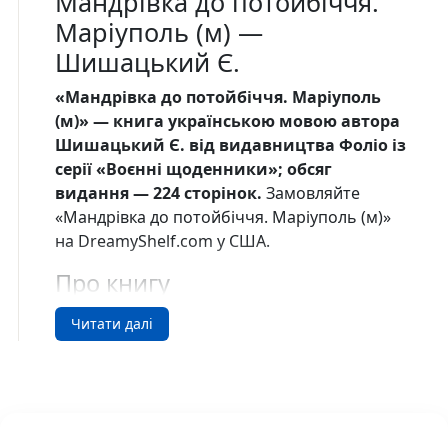
Мандрівка до потойбіччя.
Маріуполь (м) —
Шишацький Є.
«Мандрівка до потойбіччя. Маріуполь
(м)» — книга українською мовою автора
Шишацький Є. від видавництва Фоліо із
серії «Воєнні щоденники»; обсяг
видання — 224 сторінок.
Замовляйте
«Мандрівка до потойбіччя. Маріуполь (м)»
на DreamyShelf.com у США.
Про книгу
Євген Шишацький — редактор, журналіст.
Читати далі
Народився і виріс у місті Маріуполь. З 2014
року живе й працює в Києві. Як і в кожного
українця, 24 лютого 2022 року світ Євгена
перевернувся.