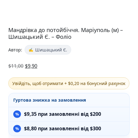
Мандрівка до потойбіччя. Маріуполь (м) –
Шишацький Є. – Фоліо
Автор:
Шишацький Є.
$
11,00
$
9,90
Увійдіть, щоб отримати + $0,20 на бонусний рахунок
Гуртова знижка на замовлення
$
9,35
при замовленні від $200
$
8,80
при замовленні від $300