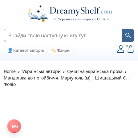
0
👤
🏷️
Каталог авторів
Жанри
Home
Українські автори
Сучасна українська проза
Мандрівка до потойбіччя. Маріуполь (м) – Шишацький Є. –
Фоліо
-10%