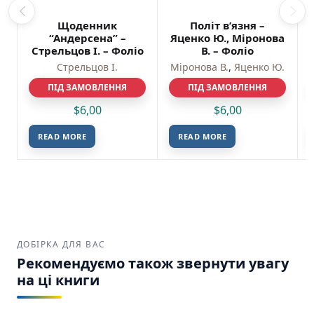
Щоденник
Політ в’язня –
“Андерсена” –
Яценко Ю., Міронова
Стрельцов І. – Фоліо
В. – Фоліо
Стрельцов І.
Міронова В.
,
Яценко Ю.
ПІД ЗАМОВЛЕННЯ
ПІД ЗАМОВЛЕННЯ
$
6,00
$
6,00
READ MORE
READ MORE
ДОБІРКА ДЛЯ ВАС
Рекомендуємо також звернути увагу
на ці книги