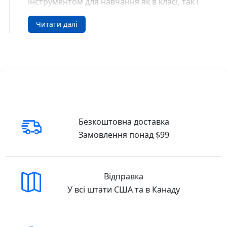
інструментом для навчання як в класі, так і
вдома.
Читати далі
Основні теми посібника:
Властивості й відношення предметів
:
Завдання, які допоможуть дитині зрозуміти,
як взаємопов’язані різні предмети та їх
властивості.
Цифри і числа
: Вивчення цифр, формування
уявлення про числа, навчання порівнювати
числа і знаходити відношення між ними.
Безкоштовна доставка
Геометричні фігури та величини
: Вправи
Замовлення понад $99
на вивчення основних геометричних фігур,
їх властивостей, а також ознайомлення з
поняттям величин (довжина, ширина,
висота).
Відправка
Додавання й віднімання в межах 10 і 100
:
У всі штати США та в Канаду
Завдання на тренування обчислень у межах
10 і 100, що допоможуть дітям здобути
навички базових арифметичних операцій.
Різноманітні задачі
: Поглиблене вивчення