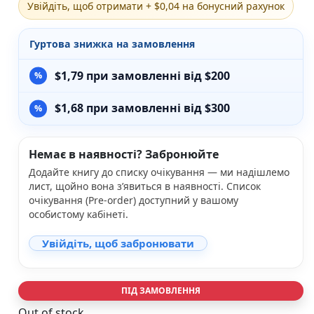
Увійдіть, щоб отримати + $0,04 на бонусний рахунок
Різдвяно-зимові
На День Валентина
Гуртова знижка на замовлення
Книги для дорослих
Українська класика
$
1,79
при замовленні від $200
Сучасна українська проза
Світова класика
$
1,68
при замовленні від $300
Проза
Поезія та драматургія
Романи
Немає в наявності? Забронюйте
Детективи
Фантастика та фентезі
Додайте книгу до списку очікування — ми надішлемо
Жахи та трилери
лист, щойно вона з’явиться в наявності. Список
Саморозвиток, мотивація, філософія
очікування (Pre-order) доступний у вашому
особистому кабінеті.
Бізнес Менеджмент Фінанси
Історія Наука Політологія
Увійдіть, щоб забронювати
Батьківство та виховання
Книги про Україну
Біографічні твори
ПІД ЗАМОВЛЕННЯ
Біблії
Духовна література
Out of stock