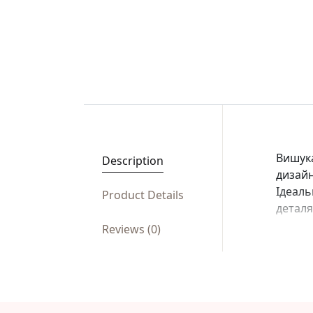
Вишука
Description
дизай
Ідеаль
Product Details
детал
Reviews (0)