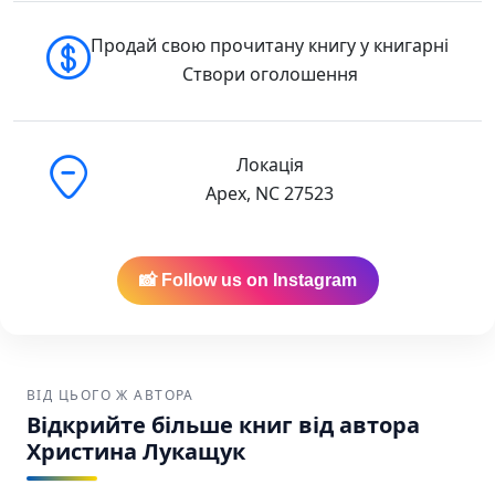
по всій території США та Канади
🇺🇸 Buy in the USA
Продай свою прочитану книгу у книгарні
🇨🇦 Buy in Canada
Створи оголошення
Локація
Apex, NC 27523
📸 Follow us on Instagram
ВІД ЦЬОГО Ж АВТОРА
Відкрийте більше книг від автора
Христина Лукащук