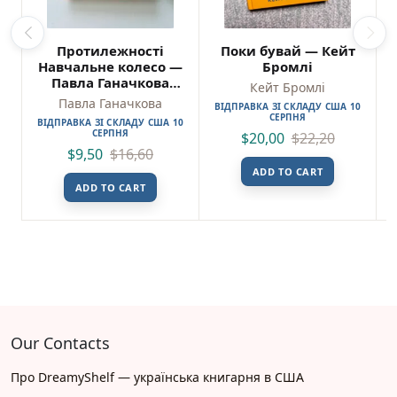
Протилежності
Поки бувай — Кейт
Навчальне колесо —
Бромлі
Павла Ганачкова
Кейт Бромлі
(Пошкоджена)
Павла Ганачкова
ВІДПРАВКА ЗІ СКЛАДУ США 10
СЕРПНЯ
ВІДПРАВКА ЗІ СКЛАДУ США 10
СЕРПНЯ
$
20,00
$
22,20
$
9,50
$
16,60
ADD TO CART
ADD TO CART
Our Contacts
Про DreamyShelf — українська книгарня в США