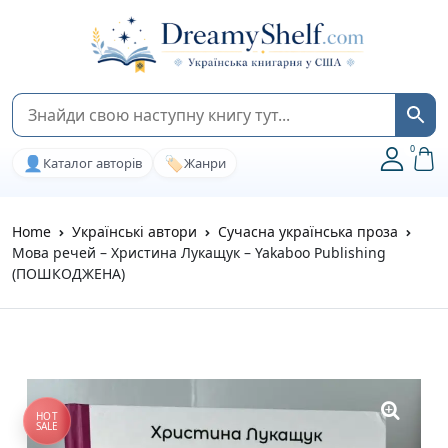
0
👤
🏷️
Каталог авторів
Жанри
Home
Українські автори
Сучасна українська проза
Мова речей – Христина Лукащук – Yakaboo Publishing
(ПОШКОДЖЕНА)
HOT
SALE