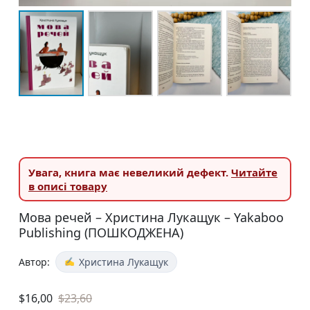
Увага,
книга має невеликий дефект.
Читайте
в описі товару
Мова речей – Христина Лукащук – Yakaboo
Publishing (ПОШКОДЖЕНА)
Автор:
Христина Лукащук
$
16,00
$
23,60