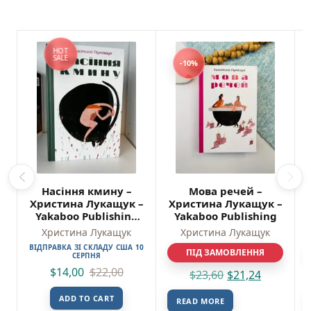
HOT
SALE
-10%
Насіння кмину –
Мова речей –
Христина Лукащук –
Христина Лукащук –
Yakaboo Publishing
Yakaboo Publishing
(ПОШКОДЖЕНА)
Христина Лукащук
Христина Лукащук
ВІДПРАВКА ЗІ СКЛАДУ США 10
ПІД ЗАМОВЛЕННЯ
СЕРПНЯ
$
14,00
$
22,00
$
23,60
$
21,24
ADD TO CART
READ MORE