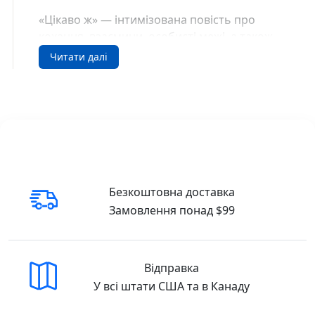
«Цікаво ж» — інтимізована повість про
кохання, взаємини, особис­ті межі, а також
про стереотипи, що панують у суспільстві й
Читати далі
часто заважають бути щасливими. Одне з
головних питань — чи існують ідеальні
стосунки? Яким може бути кохання? Чи
може одна жінка дати іншій те, чого не в
змозі дати чоловік?
Хай читачі знайдуть відповіді на важливі
питання на сторінках цієї книги.
Безкоштовна доставка
Замовлення понад $99
Мова речей Христина Лукащук Yakaboo
Publishing SKU: 9786178225636 (978-617-822-
563-6)
Відправка
Купити у США та Канаді
У всі штати США та в Канаду
В інтернет-книгарні DreamyShelf.com ви
можете легко замовити книгу з доставкою