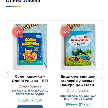
Олена Ульєва
-10%
-10%
Сонні казочки –
Енциклопедія для
Олена Ульєва – ПЕТ
малюків у казках.
Найкраще – Олена
Олена Ульєва
Ульєва – ПЕТ
Олена Ульєва
ВІДПРАВКА ЗІ СКЛАДУ США
ПРОТЯГОМ 24 ГОДИН
ВІДПРАВКА ЗІ СКЛАДУ США
ПРОТЯГОМ 24 ГОДИН
$
12,40
$
11,16
$
19,80
$
17,82