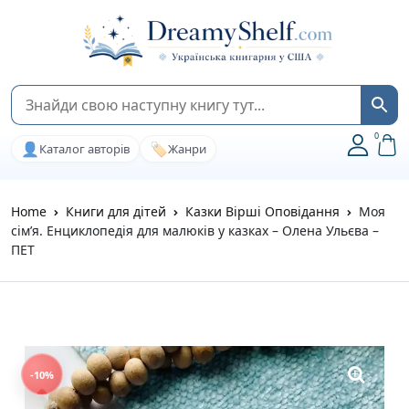
0
👤
🏷️
Каталог авторів
Жанри
Home
Книги для дітей
Казки Вірші Оповідання
Моя
сім’я. Енциклопедія для малюків у казках – Олена Ульєва –
ПЕТ
-10%