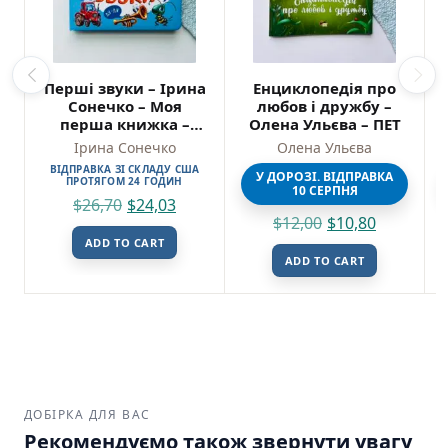
Перші звуки – Ірина
Енциклопедія про
Сонечко – Моя
любов і дружбу –
перша книжка –
Олена Ульєва – ПЕТ
Ранок
Ірина Сонечко
Олена Ульєва
ВІДПРАВКА ЗІ СКЛАДУ США
У ДОРОЗІ. ВІДПРАВКА
ПРОТЯГОМ 24 ГОДИН
10 СЕРПНЯ
$
26,70
$
24,03
$
12,00
$
10,80
ADD TO CART
ADD TO CART
ДОБІРКА ДЛЯ ВАС
Рекомендуємо також звернути увагу