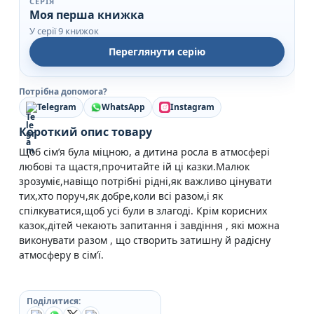
СЕРІЯ
Моя перша книжка
У серії 9 книжок
Переглянути серію
Потрібна допомога?
Telegram
WhatsApp
Instagram
Короткий опис товару
Щоб сім’я була міцною, а дитина росла в атмосфері
любові та щастя,прочитайте ій ці казки.Малюк
зрозуміє,навіщо потрібні рідні,як важливо цінувати
тих,хто поруч,як добре,коли всі разом,і як
спілкуватися,щоб усі були в злагоді. Крім корисних
казок,дітей чекають запитання і завдіння , які можна
виконувати разом , що створить затишну й радісну
атмосферу в сім’ї.
Поділитися: