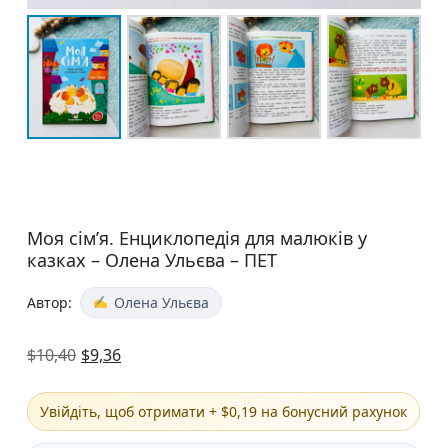
Моя сім’я. Енциклопедія для малюків у
казках – Олена Ульєва – ПЕТ
Автор:
Олена Ульєва
$
10,40
$
9,36
Увійдіть, щоб отримати + $0,19 на бонусний рахунок