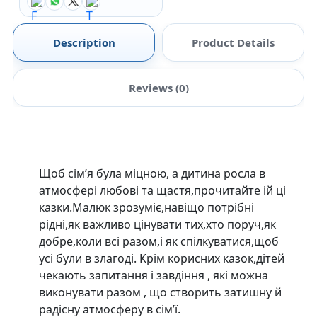
Description
Product Details
Reviews (0)
Щоб сім’я була міцною, а дитина росла в
атмосфері любові та щастя,прочитайте ій ці
казки.Малюк зрозуміє,навіщо потрібні
рідні,як важливо цінувати тих,хто поруч,як
добре,коли всі разом,і як спілкуватися,щоб
усі були в злагоді. Крім корисних казок,дітей
чекають запитання і завдіння , які можна
виконувати разом , що створить затишну й
радісну атмосферу в сім’ї.