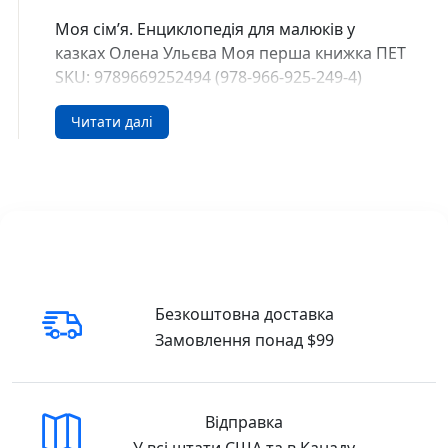
Моя сім’я. Енциклопедія для малюків у
казках Олена Ульєва Моя перша книжка ПЕТ
SKU: 9789669252494 (978-966-925-249-4)
Купити у США та Канаді
Читати далі
В інтернет-книгарні DreamyShelf.com ви
можете легко замовити цей товар з
доставкою по всій території США та Канади
🇺🇸 Buy in the USA
🇨🇦 Buy in Canada
Безкоштовна доставка
Замовлення понад $99
Відправка
У всі штати США та в Канаду