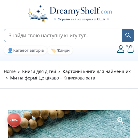
0
👤
🏷️
Каталог авторів
Жанри
Home
Книги для дітей
Картонні книги для найменших
Ми на фермі Це цікаво – Книжкова хата
-10%