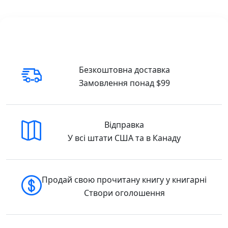
сприйняття й логічного мислення.
Ми на фермі.Це цікаво Це цікаво Книжкова
хата
9789662547054/29
Купити у США та Канаді
Безкоштовна доставка
Замовлення понад $99
В інтернет-книгарні DreamyShelf.com ви
можете легко замовити цю книжку з
доставкою:
Відправка
🇺🇸 Buy in the USA
У всі штати США та в Канаду
🇨🇦 Buy in Canada
Продай свою прочитану книгу у книгарні
Створи оголошення