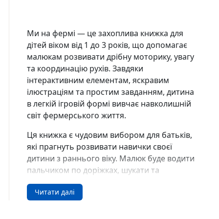
Ми на фермі — це захоплива книжка для
дітей віком від 1 до 3 років, що допомагає
малюкам розвивати дрібну моторику, увагу
та координацію рухів. Завдяки
інтерактивним елементам, яскравим
ілюстраціям та простим завданням, дитина
в легкій ігровій формі вивчає навколишній
світ фермерського життя.
Ця книжка є чудовим вибором для батьків,
які прагнуть розвивати навички своєї
дитини з раннього віку. Малюк буде водити
пальчиком по доріжках, шукати та
розпізнавати тварин, знайомитися з
Читати далі
назвами овочів, фруктів і
сільськогосподарської техніки. Усе це
сприяє розвитку мовлення, зорового