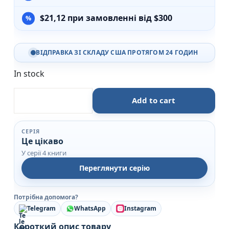
$
21,12
при замовленні від $300
ВІДПРАВКА ЗІ СКЛАДУ США ПРОТЯГОМ 24 ГОДИН
In stock
Ми на фермі Це цікаво - Книжкова хата quantity
Add to cart
СЕРІЯ
Це цікаво
У серії 4 книги
Переглянути серію
Потрібна допомога?
Telegram
WhatsApp
Instagram
Короткий опис товару