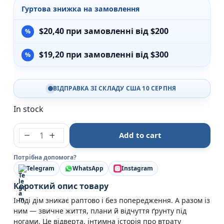
Гуртова знижка на замовлення
$
20,40
при замовленні від $200
$
19,20
при замовленні від $300
ВІДПРАВКА ЗІ СКЛАДУ США 10 СЕРПНЯ
In stock
Ми з тобою ще зустрінемся - Анастасія Овчарова - 
Add to cart
Потрібна допомога?
Telegram
WhatsApp
Instagram
Короткий опис товару
Іноді дім зникає раптово і без попередження. А разом із
ним — звичне життя, плани й відчуття ґрунту під
ногами. Це відверта, інтимна історія про втрату