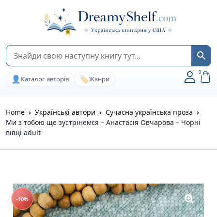
0
👤
🏷️
Каталог авторів
Жанри
Home
Українські автори
Сучасна українська проза
Ми з тобою ще зустрінемся – Анастасія Овчарова – Чорні
вівці adult
-10%