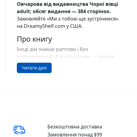
Овчарова від видавництва Чорні вівці
adult; обсяг видання — 384 сторінок.
Замовляйте «Ми з тобою ще зустрінемся»
на DreamyShelf.com у США.
Про книгу
Іноді дім зникає раптово і без
попередження. А разом із ним — звичне
життя, плани й відчуття ґрунту під ногами.
Читати далі
Це відверта, інтимна історія про втрату
найдорожчого двічі.
Про життя між «було» і «ще буде», коли
доводиться шукати опору не в стінах і
містах, а в собі. Про Кіру, яка поступово
відмовляється від нав’язаних сценаріїв,
вчиться визнавати не лише свою силу, а й
Безкоштовна доставка
слабкість і зрештою знаходить рівновагу.
Замовлення понад $99
Це книжка-подорож і книжка-розмова.