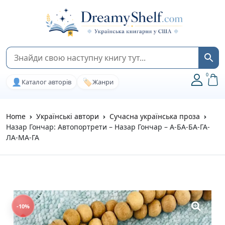
0
👤
🏷️
Каталог авторів
Жанри
Home
Українські автори
Сучасна українська проза
Назар Гончар: Автопортрети – Назар Гончар – А-БА-БА-ГА-
ЛА-МА-ГА
-10%