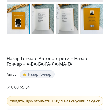
Назар Гончар: Автопортрети – Назар
Гончар – А-БА-БА-ГА-ЛА-МА-ГА
Автор:
Назар Гончар
$
10,60
$
9,54
Увійдіть, щоб отримати + $0,19 на бонусний рахунок