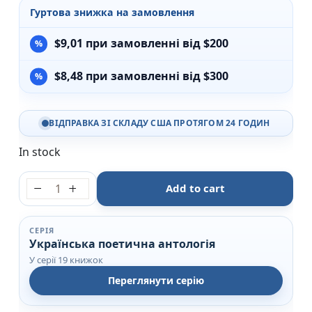
Гуртова знижка на замовлення
$
9,01
при замовленні від $200
$
8,48
при замовленні від $300
ВІДПРАВКА ЗІ СКЛАДУ США ПРОТЯГОМ 24 ГОДИН
In stock
Назар Гончар: Автопортрети - Назар Гончар - А-БА
Add to cart
СЕРІЯ
Українська поетична антологія
У серії 19 книжок
Переглянути серію