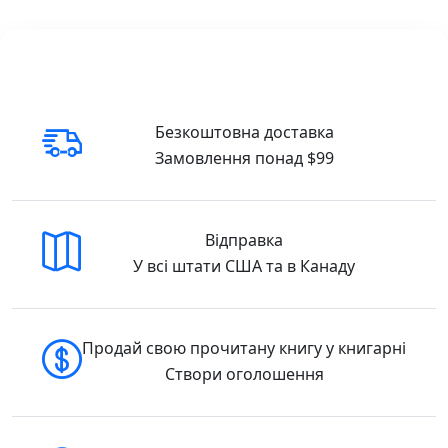
літературних та мистецьких проектів,
перформера — увійшли його найвідоміші і
найприкметніші твори.
Купити у США та Канаді
Найкраща ціна:
Ми забезпечуємо
Безкоштовна доставка
найнижчу вартість на українські книги в
Замовлення понад $99
Америці.
Зручна доставка:
Ваше замовлення буде
Відправка
надійно упаковане та відправлене через
USPS, UPS або FedEx по США та Канаді.
У всі штати США та в Канаду
Назар Гончар: Автопортрети Назар Гончар
А-БА-БА-ГА-ЛА-МА-ГА SKU: 9786175850589
Продай свою прочитану книгу у книгарні
(978-617-585-058-9)
Створи оголошення