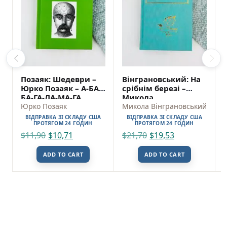
Позаяк: Шедеври –
Вінграновський: На
Юрко Позаяк – А-БА-
срібнім березі –
БА-ГА-ЛА-МА-ГА
Микола
Юрко Позаяк
Вінграновський – А-
Микола Вінграновський
БА-БА-ГА-ЛА-МА-ГА
ВІДПРАВКА ЗІ СКЛАДУ США
ВІДПРАВКА ЗІ СКЛАДУ США
ПРОТЯГОМ 24 ГОДИН
ПРОТЯГОМ 24 ГОДИН
$
11,90
$
10,71
$
21,70
$
19,53
ADD TO CART
ADD TO CART