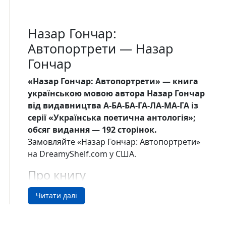
Назар Гончар:
Автопортрети — Назар
Гончар
«Назар Гончар: Автопортрети» — книга
українською мовою автора Назар Гончар
від видавництва А-БА-БА-ГА-ЛА-МА-ГА із
серії «Українська поетична антологія»;
обсяг видання — 192 сторінок.
Замовляйте «Назар Гончар: Автопортрети»
на DreamyShelf.com у США.
Про книгу
До книги вибраних віршів Назара Гончара
Читати далі
— одного з найоригінальніших поетів-
вісімдесятників, учасника численних