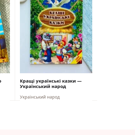
о
Кращі українські казки —
Український народ
Український народ
10
ВІДПРАВКА ЗІ СКЛАДУ США 10
СЕРПНЯ
$
14,60
$
13,14