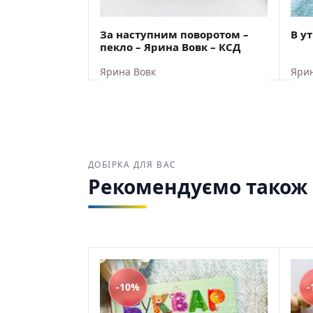
За наступним поворотом –
пекло – Ярина Вовк – КСД
Ярина Вовк
Ярин
ВІДПРАВКА ЗІ СКЛАДУ США 10
СЕРПНЯ
$
22,40
$
20,16
$
15
ДОБІРКА ДЛЯ ВАС
Рекомендуємо також з
-10%
-