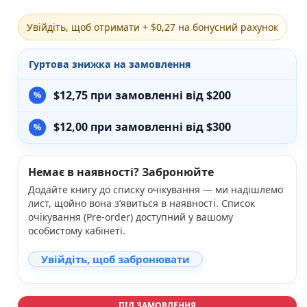
Різдвяно-зимові
Увійдіть, щоб отримати + $0,27 на бонусний рахунок
На День Валентина
Книги для дорослих
Українська класика
Гуртова знижка на замовлення
Сучасна українська проза
Світова класика
$
12,75
при замовленні від $200
Проза
Поезія та драматургія
$
12,00
при замовленні від $300
Романи
Детективи
Фантастика та фентезі
Немає в наявності? Забронюйте
Жахи та трилери
Додайте книгу до списку очікування — ми надішлемо
Саморозвиток, мотивація, філософія
лист, щойно вона з’явиться в наявності. Список
Бізнес Менеджмент Фінанси
очікування (Pre-order) доступний у вашому
Історія Наука Політологія
особистому кабінеті.
Батьківство та виховання
Книги про Україну
Увійдіть, щоб забронювати
Біографічні твори
Біблії
Духовна література
ПІД ЗАМОВЛЕННЯ