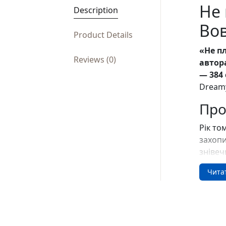
Не 
Description
Во
Product Details
«Не п
Reviews (0)
автор
— 384 
Dreamy
Про
Рік то
захопи
знівеч
встиг 
Чита
пережи
відгор
розслі
дивним
поріза