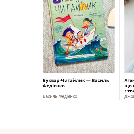
Буквар-Читайлик — Василь
Аге
Федієнко
що 
Стр
Василь Федієнко
Джо
ВІДПРАВКА ЗІ СКЛАДУ США 10
В
СЕРПНЯ
$
19,00
$
17,10
$
22