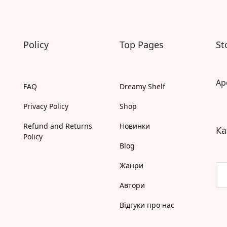
Моя бібліотека
Мої бажанки
Адреси
Платіжні методи
Policy
Top Pages
St
Відгуки про нас
Ap
FAQ
Dreamy Shelf
Privacy Policy
Shop
Refund and Returns
Новинки
Ка
Policy
Blog
Жанри
Автори
Відгуки про нас