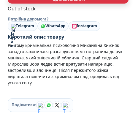
Кулінарія
Out of stock
Ігри для дорослих
Зарубіжні письменники
Потрібна допомога?
Різдвяні / Зимові
Telegram
WhatsApp
Instagram
Книги для дітей
Короткий опис товару
Картонні книги для найменших
Віммельбухи
Рік тому кримінальна психологиня Михайліна Хижняк
Казки Вірші Оповідання
занадто захопилася розслідуванням і потрапила до рук
Книги з наліпками
маніяка, який знівечив їй обличчя. Старший слідчий
Вчимося читати
Мирослав Зоря ледве встиг врятувати напарницю,
Прописи для дітей
застреливши злочинця. Після пережитого жінка
Багаторазові прописи / Книги на липучках
вирішила покінчити з криміналом і відгородилась від
Книги для першого читання
усього світу.
Самостійне читання (6+)
Книги для читання 10+
Розмальовки та Аплікації
Поділитися:
Енциклопедії
Навчальні книги
Розвивальні та пізнавальні книги
Книги про Україну