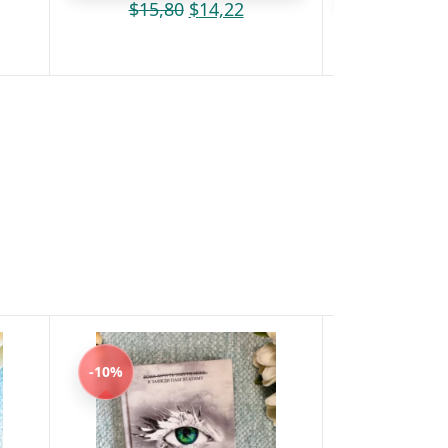
$
15,80
$
14,22
$
21,8
-10%
-10%