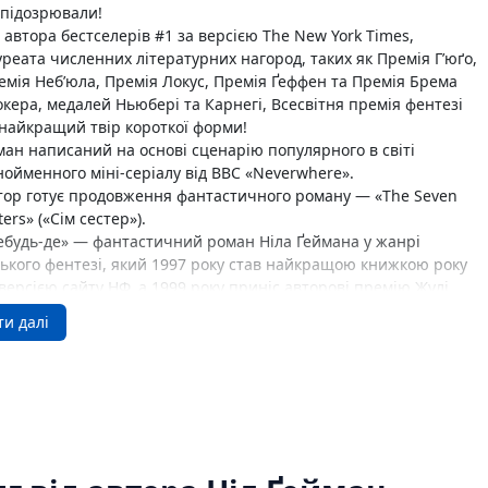
Ігри для дітей
 підозрювали!
Різдвяні / Зимові
д автора бестселерів #1 за версією The New York Times,
Книги для молоді
уреата численних літературних нагород, таких як Премія Г’юґо,
Пазли
емія Неб’юла, Премія Локус, Премія Ґеффен та Премія Брема
Каталог авторів
окера, медалей Ньюбері та Карнегі, Всесвітня премія фентезі
Жанри
 найкращий твір короткої форми!
Тематичні підбірки
ман написаний на основі сценарію популярного в світі
нойменного міні-серіалу від BBC «Neverwhere».
Love story mood: підбірка книжок для неї
тор готує продовження фантастичного роману — «The Seven
Подарунок для нього
ters» («Сім сестер»).
Біографії що надихають
ебудь-де» — фантастичний роман Ніла Ґеймана у жанрі
Історії сильних жінок
ського фентезі, який 1997 року став найкращою книжкою року
Книжкові історії на екрані
 версією сайту НФ, а 1999 року приніс авторові премію Жулі
Прокачай себе
рланже!
Розпродаж пошкоджених книг
ти далі
йкраща книжка року за версією сайту SF Site (вибір редакторів,
Вживані книги
7).
Подарункові книги
ига отримала премія академії наукової фантастики, фентезі та
Сучасна українська проза
ів (1998).
Канцтовари
Закладки
 Мейг’ю — молодий «білий комірець» із добрим
Зошити
 та нудною роботою. Коли одного дня він зупиняється
Подарункова карта