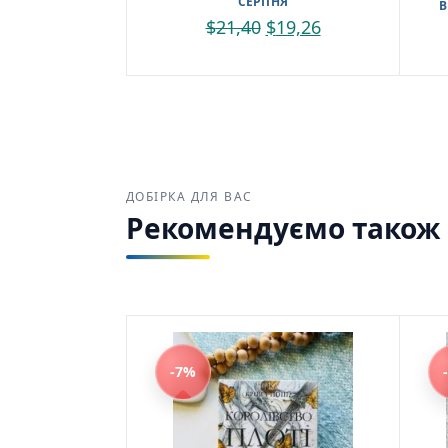
СЕРПНЯ
В
$
21,40
$
19,26
🇨🇦 Bu
ДОБІРКА ДЛЯ ВАС
Рекомендуємо також з
-7%