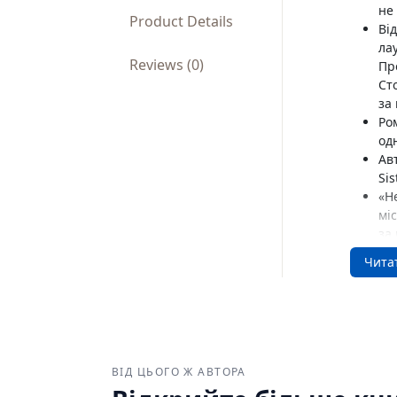
не
Product Details
Ві
ла
Reviews (0)
Пр
Ст
за
Ро
од
Ав
Sis
«Н
мі
за
Ве
Чита
На
199
Кн
жах
Ричард
ВІД ЦЬОГО Ж АВТОРА
серцем