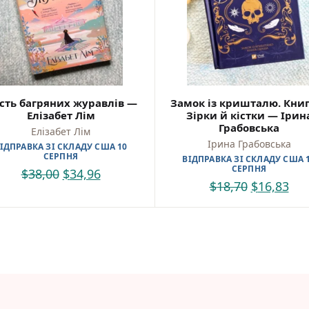
Самостійне читання (6+)
Книги для читання 10+
Вчимося читати
Прописи для дітей
Багаторазові прописи / Книги на липучках
Розмальовки та Аплікації
Енциклопедії
сть багряних журавлів —
Замок із кришталю. Книг
Розвивальні та пізнавальні книги
Елізабет Лім
Зірки й кістки — Ірин
Навчальні книги
Грабовська
Елізабет Лім
Книги про Україну
Ірина Грабовська
ІДПРАВКА ЗІ СКЛАДУ США 10
Християнські книги для дітей
СЕРПНЯ
ВІДПРАВКА ЗІ СКЛАДУ США 
Ігри для дітей
СЕРПНЯ
$
38,00
$
34,96
Різдвяні/Зимові
$
18,70
$
16,83
Вживані книги
Мій акаунт
Кошик
Бонусний рахунок
Мої замовлення
Що б ще почитати?
Pre-order
Мої оголошення