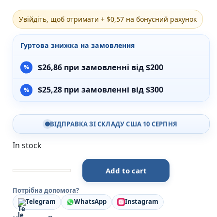
Різдвяно-зимові
Увійдіть, щоб отримати + $0,57 на бонусний рахунок
На День Валентина
Книги для дорослих
Українська класика
Гуртова знижка на замовлення
Сучасна українська проза
Світова класика
$
26,86
при замовленні від $200
Проза
Поезія та драматургія
$
25,28
при замовленні від $300
Романи
Детективи
Фантастика та фентезі
ВІДПРАВКА ЗІ СКЛАДУ США 10 СЕРПНЯ
Жахи та трилери
Саморозвиток, мотивація, філософія
In stock
Бізнес Менеджмент Фінанси
Історія Наука Політологія
Батьківство та виховання
Add to cart
Небудь-де - Ніл Ґейман - Видавнича група КМ-Букс 
Книги про Україну
Потрібна допомога?
Біографічні твори
Telegram
WhatsApp
Instagram
Біблії
Духовна література