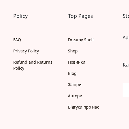
Моя бібліотека
Мої бажанки
Policy
Top Pages
St
Адреси
Платіжні методи
Відгуки про нас
Ap
FAQ
Dreamy Shelf
Privacy Policy
Shop
Refund and Returns
Новинки
Ка
Policy
Blog
Жанри
Автори
Відгуки про нас