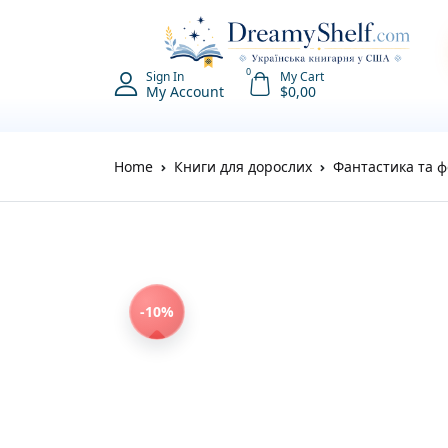
0
Sign In
My Cart
My Account
$
0,00
Home
Книги для дорослих
Фантастика та ф
-10%