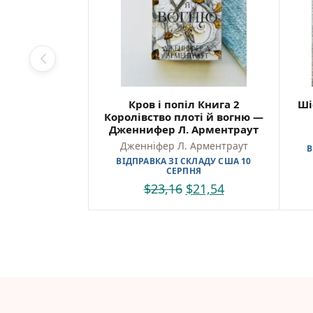
Кров і попіл Книга 2
Ші
Королівство плоті й вогню —
Дженнифер Л. Арментраут
Дженніфер Л. Арментраут
В
ВІДПРАВКА ЗІ СКЛАДУ США 10
СЕРПНЯ
$
23,16
$
21,54