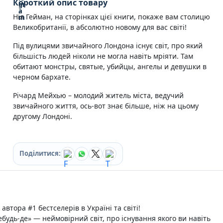
Короткий опис товару
Кулінарія
Ніл Гейман, на сторінках цієї книги, покаже вам столицю
Ігри для дорослих
Великобританії, в абсолютно новому для вас світі!
Зарубіжні письменники
Різдвяні / Зимові
Під вулицями звичайного Лондона існує світ, про який
Книги для дітей
більшість людей ніколи не могла навіть мріяти. Там
Картонні книги для найменших
обитают монстры, святые, убийцы, ангелы и девушки в
Віммельбухи
черном бархате.
Казки Вірші Оповідання
Книги з наліпками
Річард Мейхью – молодий житель міста, ведучий
Вчимося читати
звичайного життя, ось-вот знає більше, ніж на цьому
Прописи для дітей
другому Лондоні.
Багаторазові прописи / Книги на липучках
Книги для першого читання
Самостійне читання (6+)
Поділитися:
Книги для читання 10+
Розмальовки та Аплікації
Енциклопедії
Навчальні книги
Розвивальні та пізнавальні книги
 автора #1 бестселерів в Україні та світі!
Книги про Україну
ебудь-де» — неймовірний світ, про існування якого ви навіть