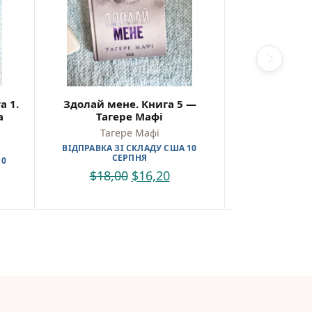
а 1.
Здолай мене. Книга 5 —
Віднови ме
а
Тагере Мафі
Таге
Тагере Мафі
Таге
ВІДПРАВКА ЗІ СКЛАДУ США 10
ВІДПРАВКА З
СЕРПНЯ
С
10
$
18,00
$
16,20
$
17,7