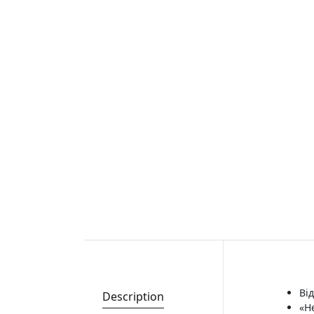
Від
Description
«Н