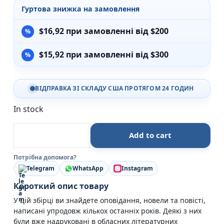
Гуртова знижка на замовлення
$
16,92
при замовленні від $200
$
15,92
при замовленні від $300
ВІДПРАВКА ЗІ СКЛАДУ США ПРОТЯГОМ 24 ГОДИН
In stock
Нерівний шлюб : повісті, оповідання, новели - Фіалко
Add to cart
Потрібна допомога?
Telegram
WhatsApp
Instagram
Короткий опис товару
У цій збірці ви знайдете оповідання, новели та повісті,
написані упродовж кількох останніх років. Деякі з них
були вже надруковані в обласних літературних