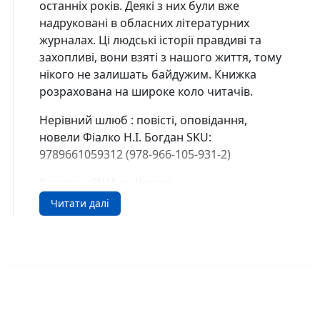
останніх років. Деякі з них були вже
надруковані в обласних літературних
журналах. Ці людські історії правдиві та
захопливі, вони взяті з нашого життя, тому
нікого не залишать байдужим. Книжка
розрахована на широке коло читачів.
Нерівний шлюб : повісті, оповідання,
новели Фіалко Н.І. Богдан SKU:
9789661059312 (978-966-105-931-2)
Купити у США та Канаді
В інтернет-книгарні DreamyShelf.com ви
Читати далі
можете легко замовити книгу з доставкою
по всій території США та Канади
🇺🇸 Buy in the USA
🇨🇦 Buy in Canada