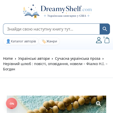
0
👤
🏷️
Каталог авторів
Жанри
Home
Українські автори
Сучасна українська проза
Нерівний шлюб : повісті, оповідання, новели – Фіалко Н.І. –
Богдан
-5%