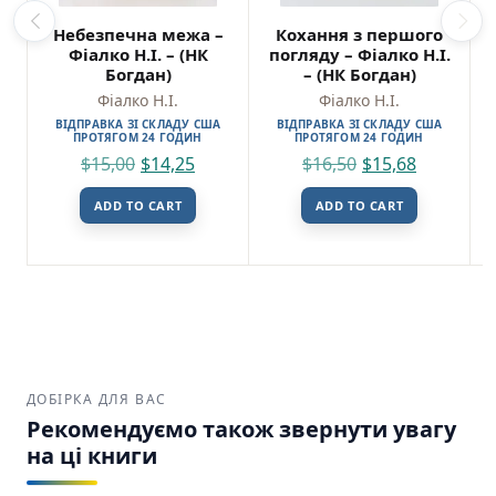
Небезпечна межа –
Кохання з першого
Фіалко Н.І. – (НК
погляду – Фіалко Н.І.
Богдан)
– (НК Богдан)
Фіалко Н.І.
Фіалко Н.І.
ВІДПРАВКА ЗІ СКЛАДУ США
ВІДПРАВКА ЗІ СКЛАДУ США
ПРОТЯГОМ 24 ГОДИН
ПРОТЯГОМ 24 ГОДИН
$
15,00
$
14,25
$
16,50
$
15,68
ADD TO CART
ADD TO CART
ДОБІРКА ДЛЯ ВАС
Рекомендуємо також звернути увагу
на ці книги