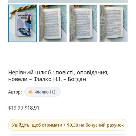
Нерівний шлюб : повісті, оповідання,
новели – Фіалко Н.І. – Богдан
Автор:
Фіалко Н.І.
$
19,90
$
18,91
Увійдіть, щоб отримати + $0,38 на бонусний рахунок