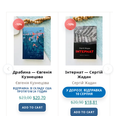
-10%
-10%
Драбина — Євгенія
Інтернат — Сергій
Кузнецова
Жадан
Євгенія Кузнецова
Сергій Жадан
ВІДПРАВКА ЗІ СКЛАДУ США
У ДОРОЗІ. ВІДПРАВКА
ПРОТЯГОМ 24 ГОДИН
10 СЕРПНЯ
$
23,00
$
20,70
$
20,90
$
18,81
ADD TO CART
ADD TO CART