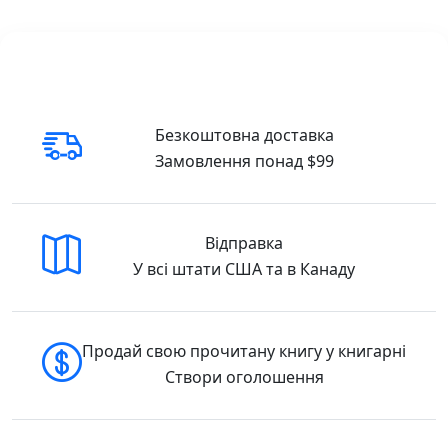
Сучасна культура переконує вас, що кожен
може знайти свою ідеальну пару; що
романтика — найважливіший елемент
щасливого шлюбу; що подружній партнер
має допомагати вам реалізовувати ваш
потенціал; що шлюб — це не назавжди, а до
Безкоштовна доставка
пори, коли ви щасливі; що найкраще
Замовлення понад $99
розв’язання начебто нездоланних
подружніх проблем — це розлучитися й
почати все з чистого аркуша. Якщо коротко,
Відправка
то всі ці модні сьогодні твердження хибні.
У всі штати США та в Канаду
Тімоті Келлер разом зі своєю дружиною
Кеті, з якою вони разом уже понад сорок
років, показує, що шлюб — це величні
Продай свою прочитану книгу у книгарні
стосунки. Проте вони лишаються для
Створи оголошення
багатьох із нас загадковими й не до кінця
зрозумілими.