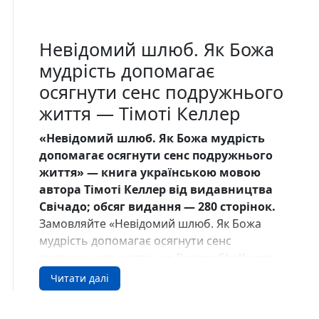
Невідомий шлюб. Як Божа
мудрість допомагає
осягнути сенс подружнього
життя — Тімоті Келлер
«Невідомий шлюб. Як Божа мудрість
допомагає осягнути сенс подружнього
життя» — книга українською мовою
автора Тімоті Келлер від видавництва
Свічадо; обсяг видання — 280 сторінок.
Замовляйте «Невідомий шлюб. Як Божа
мудрість допомагає осягнути сенс
подружнього життя» на DreamyShelf.com у
США.
Читати далі
Про книгу