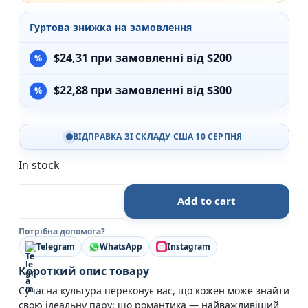
Гуртова знижка на замовлення
$
24,31
при замовленні від $200
$
22,88
при замовленні від $300
ВІДПРАВКА ЗІ СКЛАДУ США 10 СЕРПНЯ
In stock
Невідомий шлюб. Як Божа мудрість допомагає осягн
Add to cart
Потрібна допомога?
Telegram
WhatsApp
Instagram
Короткий опис товару
Сучасна культура переконує вас, що кожен може знайти
свою ідеальну пару; що романтика — найважливіший