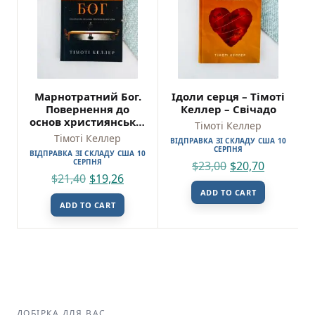
Марнотратний Бог.
Ідоли серця – Тімоті
Повернення до
Келлер – Свічадо
основ християнської
Тімоті Келлер
віри – Тімоті Келлер
Тімоті Келлер
ВІДПРАВКА ЗІ СКЛАДУ США 10
– Свічадо
СЕРПНЯ
ВІДПРАВКА ЗІ СКЛАДУ США 10
СЕРПНЯ
$
23,00
$
20,70
$
21,40
$
19,26
ADD TO CART
ADD TO CART
ДОБІРКА ДЛЯ ВАС