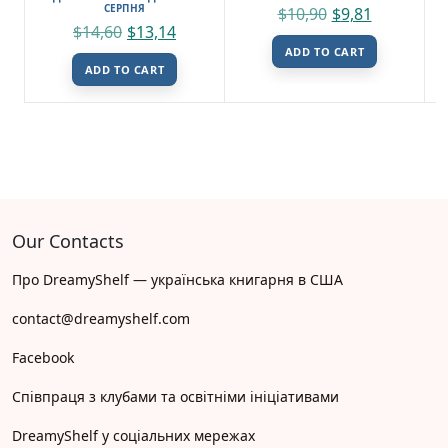
СЕРПНЯ
$
10,90
$
9,81
$
14,60
$
13,14
ADD TO CART
ADD TO CART
Our Contacts
Про DreamyShelf — українська книгарня в США
contact@dreamyshelf.com
Facebook
Співпраця з клубами та освітніми ініціативами
DreamyShelf у соціальних мережах