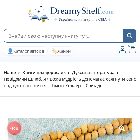
0
👤
🏷️
Каталог авторів
Жанри
Home
Книги для дорослих
Духовна література
Невідомий шлюб. Як Божа мудрість допомагає осягнути сенс
подружнього життя – Тімоті Келлер – Свічадо
-10%