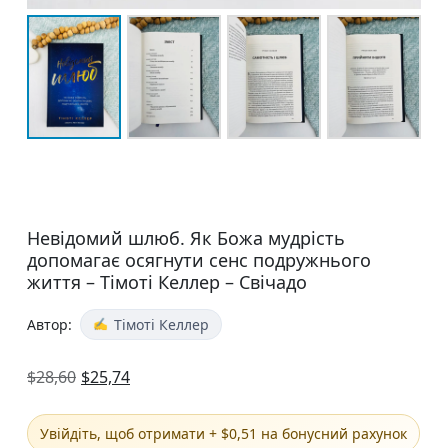
Невідомий шлюб. Як Божа мудрість
допомагає осягнути сенс подружнього
життя – Тімоті Келлер – Свічадо
Автор:
Тімоті Келлер
$
28,60
$
25,74
Увійдіть, щоб отримати + $0,51 на бонусний рахунок