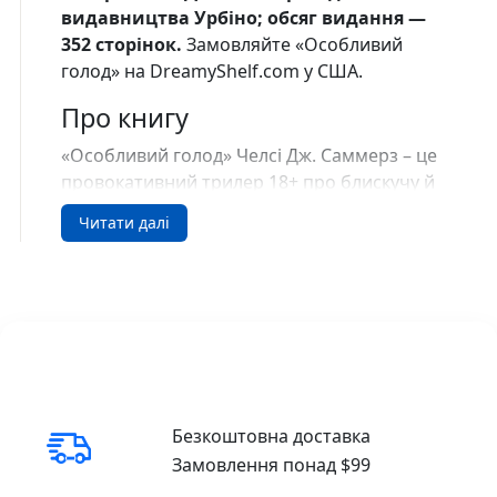
видавництва Урбіно; обсяг видання —
352 сторінок.
Замовляйте «Особливий
голод» на DreamyShelf.com у США.
Про книгу
«Особливий голод» Челсі Дж. Саммерз – це
провокативний трилер 18+ про блискучу й
безжальну гастрокритикиню Дороті
Читати далі
Деніелз. Вона знається на витончених
стравах і чоловіках…
але і те, й інше споживає буквально.
Сповідь Дороті, яку вона пише у в’язниці,
звідки не вийде на волю ніколи за свого
життя, вражає та шокує. Це вибухова й
неоднозначна суміш чорного гумору,
Безкоштовна доставка
феміністського маніфесту та сатири на
Замовлення понад $99
фудкультуру, яку вже називають
«Американським психопатом» у жіночому