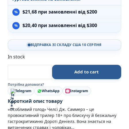
$
21,68
при замовленні від $200
$
20,40
при замовленні від $300
ВІДПРАВКА ЗІ СКЛАДУ США 10 СЕРПНЯ
In stock
Особливий голод - Челсі Дж. Саммерз - Урбіно quan
Add to cart
Потрібна допомога?
Telegram
WhatsApp
Instagram
Короткий опис товару
«Особливий голод» Челсі Дж. Саммерз – це
провокативний трилер 18+ про блискучу й безжальну
гастрокритикиню Дороті Деніелз. Вона знається на
витончених стравах і чоловіках…