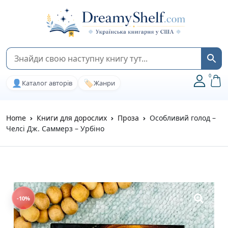
0
👤
🏷️
Каталог авторів
Жанри
Home
Книги для дорослих
Проза
Особливий голод –
Челсі Дж. Саммерз – Урбіно
-10%