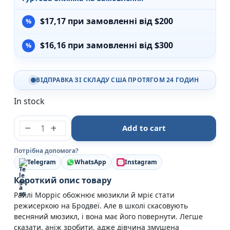
$
17,17
при замовленні від $200
$
16,16
при замовленні від $300
ВІДПРАВКА ЗІ СКЛАДУ США ПРОТЯГОМ 24 ГОДИН
In stock
Підземелля і Драма - Крісті Бойс - Рідна мова quan
Add to cart
Потрібна допомога?
Telegram
WhatsApp
Instagram
Короткий опис товару
Райлі Морріс обожнює мюзикли й мріє стати
режисеркою на Бродвеї. Але в школі скасовують
весняний мюзикл, і вона має його повернути. Легше
сказати, аніж зробити, адже дівчина змушена