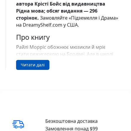
автора Крісті Бойс від видавництва
Рідна мова; обсяг видання — 296
сторінок.
Замовляйте «Підземелля і Драма»
на DreamyShelf.com у США.
Про книгу
Райлі Морріс обожнює мюзикли й мріє
стати режисеркою на Бродвеї. Але в школі
скасовують весняний мюзикл, і вона має
Читати далі
його повернути. Легше сказати, аніж
зробити, адже дівчина змушена працювати
в батьковій крамниці ігор.
Місці, яке той цінує більше за сім’ю. Райлі не
може гайнувати час на нудну роботу. Усе
майбутнє залежить від того, чи вдасться їй
показати себе.
Безкоштовна доставка
Тож вона просить про допомогу свого
Замовлення понад $99