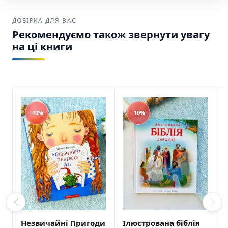
найнижчу вартість на українські книги в
Америці.
ДОБІРКА ДЛЯ ВАС
Рекомендуємо також звернути увагу
Зручна доставка:
Ваше замовлення буде
на ці книги
надійно упаковане та відправлене через
USPS, UPS або FedEx по США та Канаді.
Підземелля і Драма Крісті Бойс Рідна мова
SKU: 9786178691028 (978-617-8691-02-8)
-10%
-10%
Незвичайні Пригоди
Ілюстрована біблія