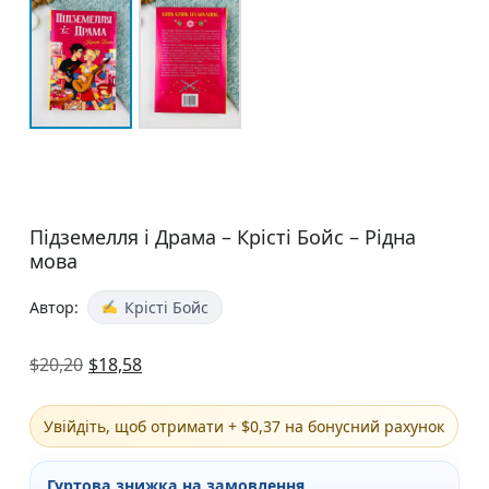
Підземелля і Драма – Крісті Бойс – Рідна
мова
Автор:
Крісті Бойс
$
20,20
$
18,58
Увійдіть, щоб отримати + $0,37 на бонусний рахунок
Гуртова знижка на замовлення