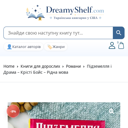
0
👤
🏷️
Каталог авторів
Жанри
Home
Книги для дорослих
Романи
Підземелля і
Драма – Крісті Бойс – Рідна мова
-8%