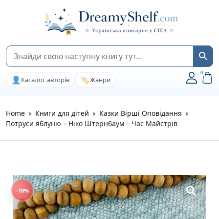
0
👤
🏷️
Каталог авторів
Жанри
Home
Книги для дітей
Казки Вірші Оповідання
Потруси яблуню – Ніко Штернбаум – Час Майстрів
-10%