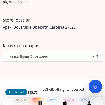
Відгуки про нас
Store location
Apex, Doverside Dr, North Carolina 27523
Категорії товарів
Казки Вірші Оповідання
×
💬
©2026 Dreamy Shelf. All rights reserved
Add to cart
$
15,75