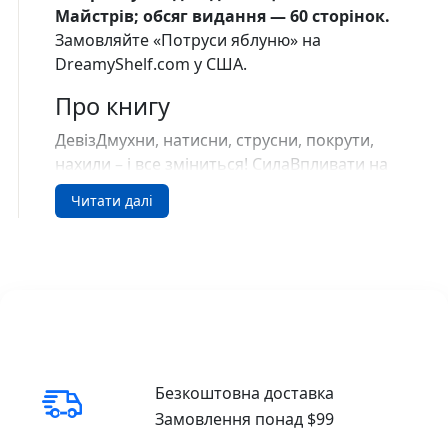
Майстрів; обсяг видання — 60 сторінок.
Замовляйте «Потруси яблуню» на
DreamyShelf.com у США.
Про книгу
ДевізДмухни, натисни, струсни, покрути,
нахили – і все зміниться! СилаВпливати на
те, що відбувається в книжці, – оце
Читати далі
справжня сила! Ти можеш власноруч
змінити історію в книжці. Потруси яблуньку,
щоб яблука поопадалиь.
Полоскочи засмученого монстрика – і він
зрадіє. Дмухни на кульбабку – і її насінинки
розлетяться навсібіч. Потряси книжечку,
щоб врятувати зайчика. Натисни кнопку – і
Безкоштовна доставка
космонавти нарешті вирушать на Місяць.
Замовлення понад $99
Стукни по пляшці, щоб вилився кетчуп.