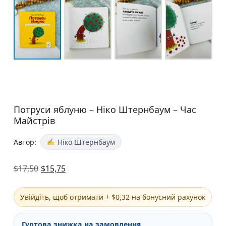
Потруси яблуню – Ніко Штернбаум – Час
Майстрів
Автор:
Ніко Штернбаум
$
17,50
$
15,75
Увійдіть, щоб отримати + $0,32 на бонусний рахунок
Гуртова знижка на замовлення