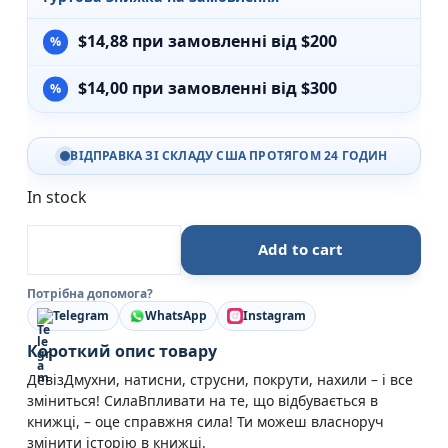
$
14,88
при замовленні від $200
$
14,00
при замовленні від $300
ВІДПРАВКА ЗІ СКЛАДУ США ПРОТЯГОМ 24 ГОДИН
In stock
Потруси яблуню - Ніко Штернбаум - Час Майстрів q
Add to cart
Потрібна допомога?
Telegram
WhatsApp
Instagram
Короткий опис товару
ДевізДмухни, натисни, струсни, покрути, нахили – і все
зміниться! СилаВпливати на те, що відбувається в
книжці, – оце справжня сила! Ти можеш власноруч
змінити історію в книжці.