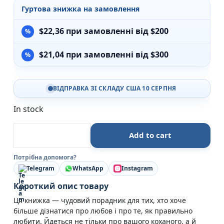
Гуртова знижка на замовлення
$
22,36
при замовленні від $200
$
21,04
при замовленні від $300
ВІДПРАВКА ЗІ СКЛАДУ США 10 СЕРПНЯ
In stock
Правила любові - Річард Темплар - Stone Publishing
Add to cart
Потрібна допомога?
Telegram
WhatsApp
Instagram
Короткий опис товару
Ця книжка — чудовий порадник для тих, хто хоче
більше дізнатися про любов і про те, як правильно
любити. Йдеться не тільки про вашого коханого, а й