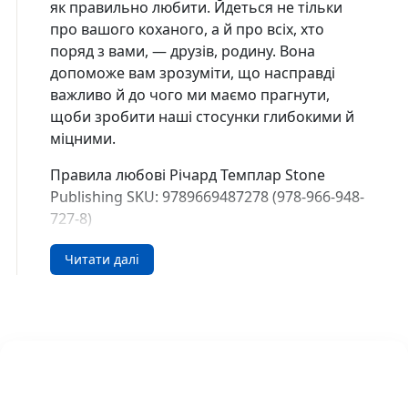
як правильно любити. Йдеться не тільки
про вашого коханого, а й про всіх, хто
поряд з вами, — друзів, родину. Вона
допоможе вам зрозуміти, що насправді
важливо й до чого ми маємо прагнути,
щоби зробити наші стосунки глибокими й
міцними.
Правила любові Річард Темплар Stone
Publishing SKU: 9789669487278 (978-966-948-
727-8)
Купити у США та Канаді
Читати далі
В інтернет-книгарні DreamyShelf.com ви
можете легко замовити книгу з доставкою
по всій території США та Канади
🇺🇸 Buy in the USA
🇨🇦 Buy in Canada