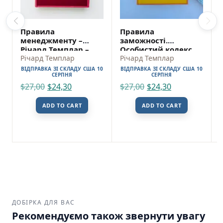
Правила
Правила
менеджменту –
заможності.
Річард Темплар –
Особистий кодекс
Stone Publishing
Річард Темплар
процвітання та
Річард Темплар
достатку – Річард
ВІДПРАВКА ЗІ СКЛАДУ США 10
ВІДПРАВКА ЗІ СКЛАДУ США 10
СЕРПНЯ
Темплар – Stone
СЕРПНЯ
Publishing
$
27,00
$
24,30
$
27,00
$
24,30
ADD TO CART
ADD TO CART
ДОБІРКА ДЛЯ ВАС
Рекомендуємо також звернути увагу