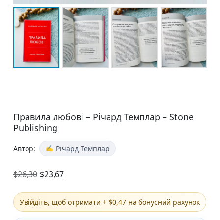
Правила любові – Річард Темплар – Stone
Publishing
Автор:
Річард Темплар
$
26,30
$
23,67
Увійдіть, щоб отримати + $0,47 на бонусний рахунок