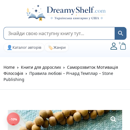
0
👤
🏷️
Каталог авторів
Жанри
Home
Книги для дорослих
Саморозвиток Мотивація
Філософія
Правила любові – Річард Темплар – Stone
Publishing
-10%