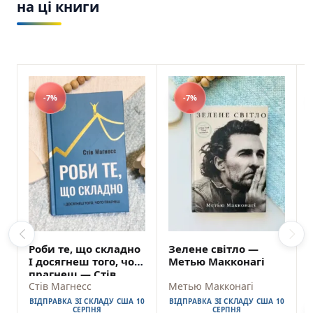
на ці книги
-7%
-7%
Роби те, що складно
Зелене світло —
І досягнеш того, чого
Метью Макконагі
прагнеш — Стів
Магнесс
Стів Магнесс
Метью Макконагі
ВІДПРАВКА ЗІ СКЛАДУ США 10
ВІДПРАВКА ЗІ СКЛАДУ США 10
СЕРПНЯ
СЕРПНЯ