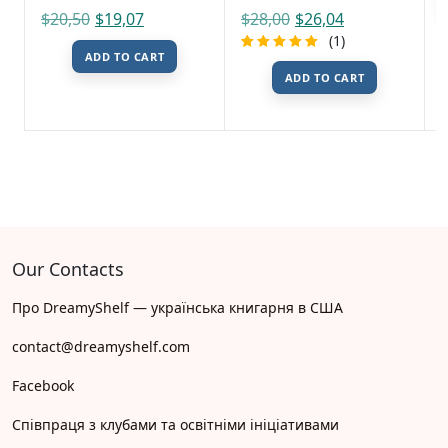
$
20,50
$
19,07
$
28,00
$
26,04
(1)
ADD TO CART
Rated
1
ADD TO CART
5.00
out
of 5
based on
customer
rating
Our Contacts
Про DreamyShelf — українська книгарня в США
contact@dreamyshelf.com
Facebook
Співпраця з клубами та освітніми ініціативами