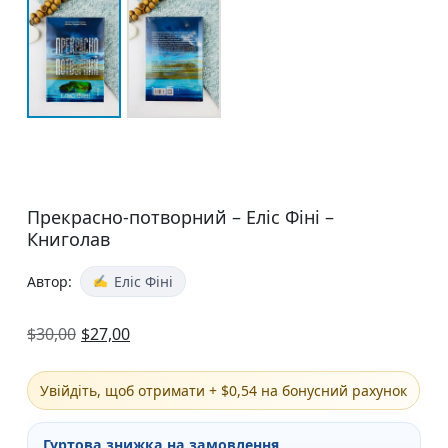
Прекрасно-потворний – Еліс Фіні –
Книголав
Автор:
Еліс Фіні
$
30,00
$
27,00
Увійдіть, щоб отримати + $0,54 на бонусний рахунок
Гуртова знижка на замовлення