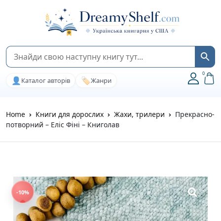
0
👤
🏷️
Каталог авторів
Жанри
Home
Книги для дорослих
Жахи, трилери
Прекрасно-
потворний – Еліс Фіні – Книголав
-10%