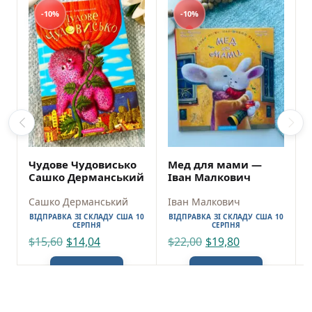
-10%
-10%
Чудове Чудовисько
Мед для мами —
Сашко Дерманський
Іван Малкович
Сашко Дерманський
Іван Малкович
ВІДПРАВКА ЗІ СКЛАДУ США 10
ВІДПРАВКА ЗІ СКЛАДУ США 10
СЕРПНЯ
СЕРПНЯ
$
15,60
$
14,04
$
22,00
$
19,80
ADD TO CART
ADD TO CART