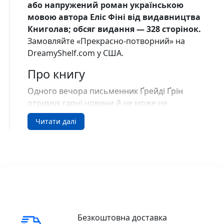
або напружений роман українською
мовою автора Еліс Фіні від видавництва
Книголав; обсяг видання — 328 сторінок.
Замовляйте «Прекрасно-потворний» на
DreamyShelf.com у США.
Про книгу
Одного вечора письменник Ґрейді Ґрін
отримує гарні новини й не може не
поділитися ними зі своєю дружиною Еббі
Читати далі
Ґолдман, яка саме їде за кермом додому.
Раптом чутно скрип шин — жінка побачила
когось на дорозі й вирішує допомогти. А
тоді секунда — й Еббі зникає, ніби
розчиняється в повітрі.
У машині ж залишаються її телефон та
моторошна лялька із зашитим ротом.
Безкоштовна доставка
Незнання про долю дружини штовхає