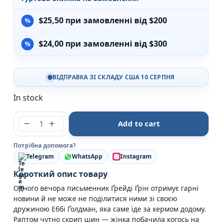
$
25,50
при замовленні від $200
$
24,00
при замовленні від $300
ВІДПРАВКА ЗІ СКЛАДУ США 10 СЕРПНЯ
In stock
Прекрасно-потворний - Еліс Фіні - Книголав quanti
Add to cart
Потрібна допомога?
Telegram
WhatsApp
Instagram
Короткий опис товару
Одного вечора письменник Ґрейді Ґрін отримує гарні
новини й не може не поділитися ними зі своєю
дружиною Еббі Ґолдман, яка саме їде за кермом додому.
Раптом чутно скрип шин — жінка побачила когось на