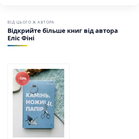
Зручна доставка:
Ваше замовлення буде
надійно упаковане та відправлене через
USPS, UPS або FedEx по США та Канаді.
ВІД ЦЬОГО Ж АВТОРА
Відкрийте більше книг від автора
Прекрасно-потворний Еліс Фіні Книголав
Еліс Фіні
SKU: 9786178566753 (978-617-8566-75-3)
-10%