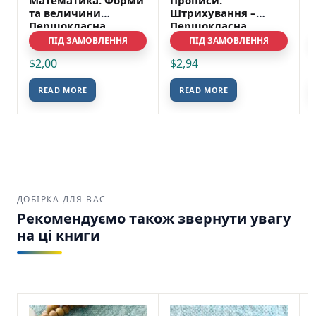
Математика. Форми
Прописи.
та величини
Штрихування –
Першокласна
Першокласна
підготовка до школи
підготовка до школи
ПІД ЗАМОВЛЕННЯ
ПІД ЗАМОВЛЕННЯ
– УЛА
– УЛА
$
2,00
$
2,94
READ MORE
READ MORE
ДОБІРКА ДЛЯ ВАС
Рекомендуємо також звернути увагу
на ці книги