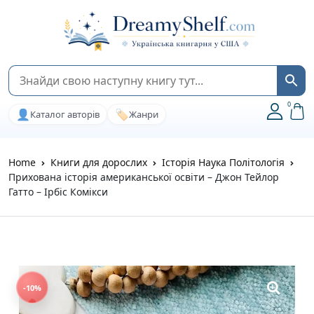
0
👤
🏷️
Каталог авторів
Жанри
Home
Книги для дорослих
Історія Наука Політологія
Прихована історія американської освіти – Джон Тейлор
Гатто – Ірбіс Комікси
-10%