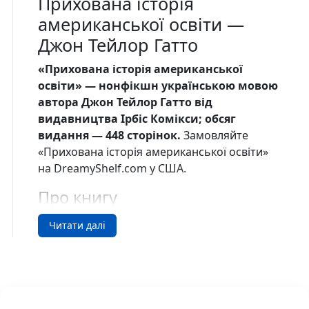
Прихована історія
американської освіти —
Джон Тейлор Гатто
«Прихована історія американської
освіти» — нонфікшн українською мовою
автора Джон Тейлор Гатто від
видавництва Ірбіс Комікси; обсяг
видання — 448 сторінок.
Замовляйте
«Прихована історія американської освіти»
на DreamyShelf.com у США.
Про книгу
Сучасна система шкільного навчання давно
Читати далі
не відповідає вимогам теперішнього світу –
застарілі методи викладання, непотрібні
дисципліни, неймовірна завантаженість
учнів. Освіта, що жодним чином не
намагається розкрити потенціал,