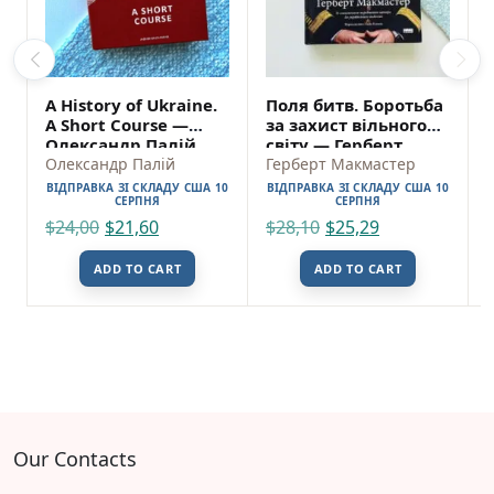
A History of Ukraine.
Поля битв. Боротьба
A Short Course —
за захист вільного
Олександр Палій
світу — Герберт
Олександр Палій
Макмастер
Герберт Макмастер
ВІДПРАВКА ЗІ СКЛАДУ США 10
ВІДПРАВКА ЗІ СКЛАДУ США 10
СЕРПНЯ
СЕРПНЯ
$
24,00
$
21,60
$
28,10
$
25,29
ADD TO CART
ADD TO CART
Our Contacts