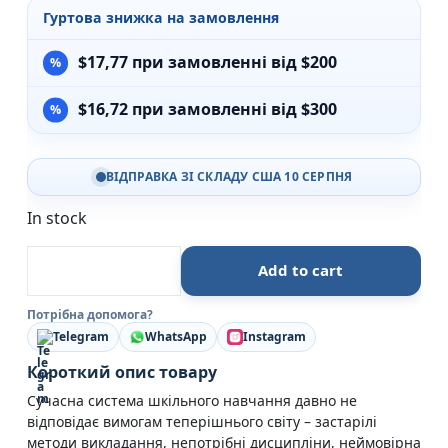
Гуртова знижка на замовлення
$
17,77
при замовленні від $200
$
16,72
при замовленні від $300
ВІДПРАВКА ЗІ СКЛАДУ США 10 СЕРПНЯ
In stock
Прихована історія американської освіти - Джон Тейл
Add to cart
Потрібна допомога?
Telegram
WhatsApp
Instagram
Короткий опис товару
Сучасна система шкільного навчання давно не
відповідає вимогам теперішнього світу – застарілі
методи викладання, непотрібні дисципліни, неймовірна