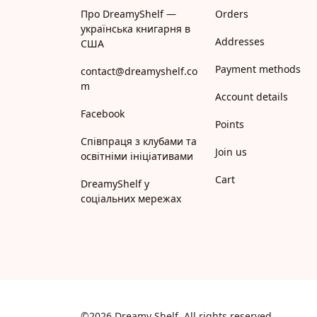
Про DreamyShelf —
Orders
українська книгарня в
Addresses
США
Payment methods
contact@dreamyshelf.co
m
Account details
Facebook
Points
Співпраця з клубами та
Join us
освітніми ініціативами
Cart
DreamyShelf у
соціальних мережах
©2026 Dreamy Shelf. All rights reserved