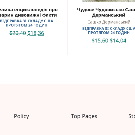
Саморозвиток, мотивація та філософія
елика енциклопедія про
Чудове Чудовисько Са
Історія Наука Політологія
варин дивовижні факти
Дерманський
Бізнес, менеджмент та фінанси
ВІДПРАВКА ЗІ СКЛАДУ США
Сашко Дерманський
Батьківство та виховання
ПРОТЯГОМ 24 ГОДИН
ВІДПРАВКА ЗІ СКЛАДУ СШ
Про Україну
$
20,40
$
18,36
ПРОТЯГОМ 24 ГОДИН
Біблії
$
15,60
$
14,04
Духовна література
Біографічні твори
Кулінарія
Ігри для дорослих
Різдвяні / Зимові для дорослих
Українські автори
Сучасна українська проза
Українська класика
Для дітей
Картонні книги для найменших
Віммельбухи
Policy
Top Pages
St
Казки Вірші Оповідання
Книги з наліпками
Книги для першого читання