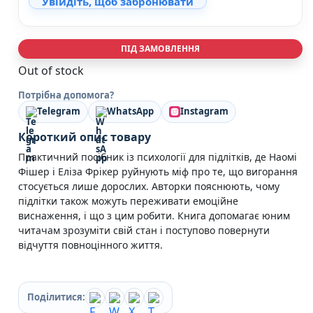
Увійдіть, щоб забронювати
Кулінарія
Ігри для дорослих
Зарубіжні письменники
ПІД ЗАМОВЛЕННЯ
Різдвяні / Зимові
Out of stock
Книги для дітей
Картонні книги для найменших
Потрібна допомога?
Віммельбухи
Telegram
WhatsApp
Instagram
Казки Вірші Оповідання
Книги з наліпками
Короткий опис товару
Вчимося читати
Практичний посібник із психології для підлітків, де Наомі
Прописи для дітей
Фішер і Еліза Фрікер руйнують міф про те, що вигорання
Багаторазові прописи / Книги на липучках
стосується лише дорослих. Авторки пояснюють, чому
Книги для першого читання
підлітки також можуть переживати емоційне
Самостійне читання (6+)
виснаження, і що з цим робити. Книга допомагає юним
Книги для читання 10+
читачам зрозуміти свій стан і поступово повернути
Розмальовки та Аплікації
відчуття повноцінного життя.
Енциклопедії
Навчальні книги
Розвивальні та пізнавальні книги
Поділитися:
Книги про Україну