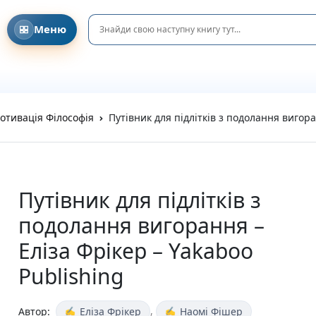
Меню
Головна
Давайте знайомитися!
Співпраця з клубами та освітніми ініціативами
DreamyShelf у соціальних мережах
Блог та Новини
отивація Філософія
Путівник для підлітків з подолання вигора
Privacy Policy
Refund and Returns Policy
Terms and Conditions
Каталог
Усі книги
Путівник для підлітків з
Новинки
подолання вигорання –
Очікувані новинки
Акційні пропозиції
Еліза Фрікер – Yakaboo
Подарунки та аксесуари
Publishing
Пазли
Вітальні листівки
Подарункові елементи
,
Автор:
Еліза Фрікер
Наомі Фішер
На день народження