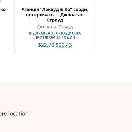
шко
Агенція “Локвуд & Ко” сходи,
Мед для 
що кричать — Джонатан
Ма
Страуд
Іван 
Джонатан Страуд
А
ВІДПРАВКА 
ПРОТЯГО
ВІДПРАВКА ЗІ СКЛАДУ США
ПРОТЯГОМ 24 ГОДИН
$
22,0
$
22,70
$
20,43
ore location