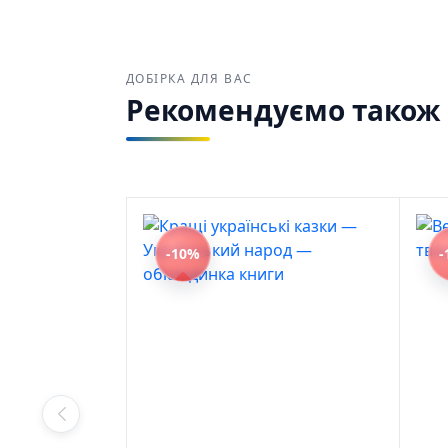
стосує
також 
робити
ДОБІРКА ДЛЯ ВАС
поступ
Рекомендуємо також з
Куп
Найкр
україн
Зручн
та від
-10%
-
Путівн
Еліза 
8225-5