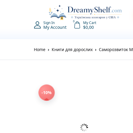
0
Sign In
My Cart
My Account
$
0,00
Home
Книги для дорослих
Саморозвиток М
-10%