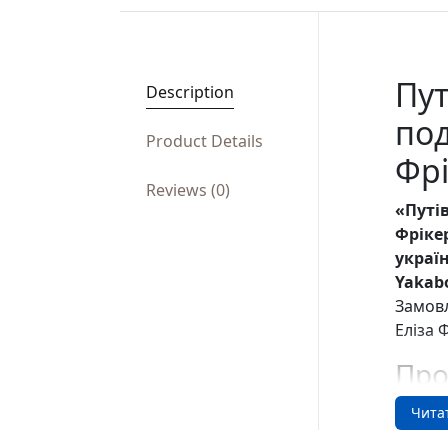
Пут
Description
под
Product Details
Фрі
Reviews (0)
«Путів
Фрікер
украї
Yakabo
Замовл
Еліза 
Про
Практи
Чита
Фішер 