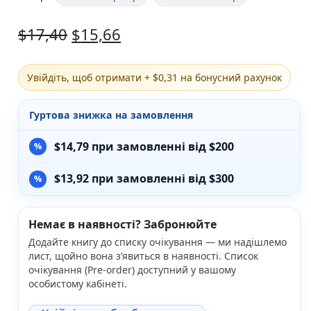
Різдвяно-зимові
$
17,40
$
15,66
На День Валентина
Книги для дорослих
Українська класика
Сучасна українська проза
Увійдіть, щоб отримати + $0,31 на бонусний рахунок
Світова класика
Проза
Гуртова знижка на замовлення
Поезія та драматургія
Романи
$
14,79
при замовленні від $200
Детективи
Фантастика та фентезі
$
13,92
при замовленні від $300
Жахи та трилери
Саморозвиток, мотивація, філософія
Бізнес Менеджмент Фінанси
Немає в наявності? Забронюйте
Історія Наука Політологія
Додайте книгу до списку очікування — ми надішлемо
Батьківство та виховання
лист, щойно вона з’явиться в наявності. Список
Книги про Україну
очікування (Pre-order) доступний у вашому
Біографічні твори
особистому кабінеті.
Біблії
Духовна література