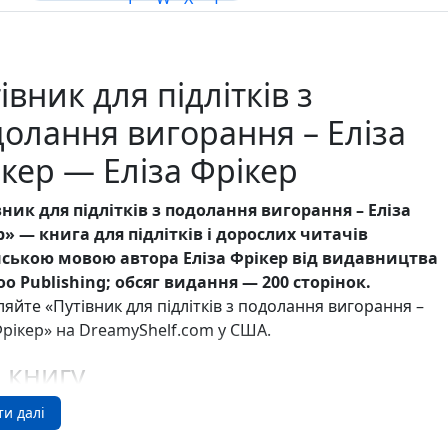
Ігри для дітей
Різдвяні / Зимові
Книги для молоді
Пазли
івник для підлітків з
Каталог авторів
Жанри
олання вигорання – Еліза
Тематичні підбірки
кер — Еліза Фрікер
Love story mood: підбірка книжок для неї
Подарунок для нього
Біографії що надихають
ник для підлітків з подолання вигорання – Еліза
Історії сильних жінок
» — книга для підлітків і дорослих читачів
Книжкові історії на екрані
нською мовою автора Еліза Фрікер від видавництва
Прокачай себе
o Publishing; обсяг видання — 200 сторінок.
Розпродаж пошкоджених книг
яйте «Путівник для підлітків з подолання вигорання –
Вживані книги
Фрікер» на DreamyShelf.com у США.
Подарункові книги
Сучасна українська проза
 книгу
Канцтовари
Закладки
чний посібник із психології для підлітків, де Наомі
ти далі
Зошити
і Еліза Фрікер руйнують міф про те, що вигорання
Подарункова карта