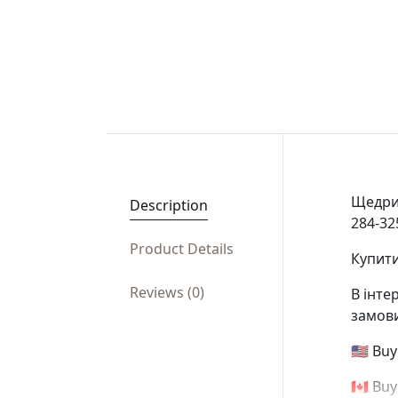
Щедрий
Description
284-32
Product Details
Купити
Reviews (0)
В інте
замови
🇺🇸 Bu
🇨🇦 Bu