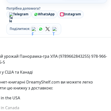
Кулінарія
Потрібна допомога?
Ігри для дорослих
Зарубіжні письменники
Telegram
WhatsApp
Instagram
Різдвяні / Зимові
Книги для дітей
Поділитися:
Картонні книги для найменших
Віммельбухи
Казки Вірші Оповідання
Книги з наліпками
Вчимося читати
 урожай Панорамка-гра УЛА (9789662843255) 978-966-
Прописи для дітей
5-5
Багаторазові прописи / Книги на липучках
Книги для першого читання
 у США та Канаді
Самостійне читання (6+)
Книги для читання 10+
рнет-книгарні DreamyShelf.com ви можете легко
Розмальовки та Аплікації
ти цю книжку з доставкою:
Енциклопедії
Навчальні книги
y in the USA
Розвивальні та пізнавальні книги
Книги про Україну
y in Canada