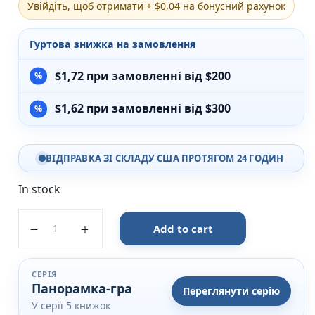
Увійдіть, щоб отримати + $0,04 на бонусний рахунок
Різдвяно-зимові
На День Валентина
Гуртова знижка на замовлення
Книги для дорослих
Українська класика
$
1,72
при замовленні від $200
Сучасна українська проза
Світова класика
$
1,62
при замовленні від $300
Проза
Поезія та драматургія
Романи
Детективи
ВІДПРАВКА ЗІ СКЛАДУ США ПРОТЯГОМ 24 ГОДИН
Фантастика та фентезі
Жахи та трилери
In stock
Саморозвиток, мотивація, філософія
Бізнес Менеджмент Фінанси
Щедрий урожай - Панорамка-гра - УЛА quantity
Add to cart
Історія Наука Політологія
Батьківство та виховання
Книги про Україну
СЕРІЯ
Біографічні твори
Панорамка-гра
Переглянути серію
Біблії
У серії 5 книжок
Духовна література