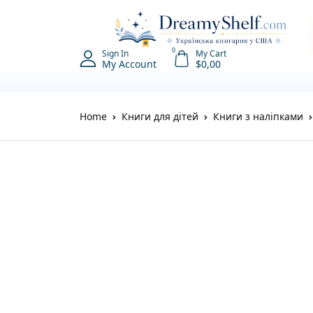
0
Sign In
My Cart
My Account
$
0,00
Home
Книги для дітей
Книги з наліпками