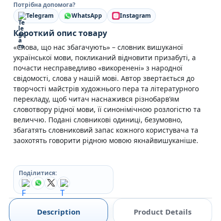
Потрібна допомога?
Telegram
WhatsApp
Instagram
Короткий опис товару
«Слова, що нас збагачують» – словник вишуканої
української мови, покликаний відновити призабуті, а
почасти несправедливо «викоренені» з народної
свідомості, слова у нашій мові. Автор звертається до
творчості майстрів художнього пера та літературного
перекладу, щоб читач наснажився різнобарв’ям
словотвору рідної мови, її синонімічною розлогістю та
величчю. Подані словникові одиниці, безумовно,
збагатять словниковий запас кожного користувача та
заохотять говорити рідною мовою якнайвишуканіше.
Поділитися:
Description
Product Details