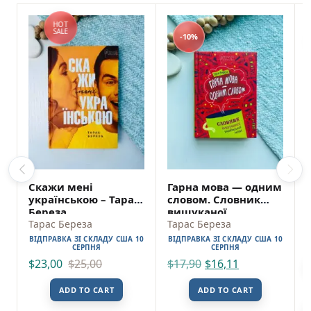
вишуканої української мови Тарас Береза
HOT
Апріорі SKU: 9786176298090 (978-617-629-
SALE
-10%
809-0)
Скажи мені
Гарна мова — одним
українською – Тарас
словом. Словник
Береза
вишуканої
Тарас Береза
української мови —
Тарас Береза
Тарас Береза
ВІДПРАВКА ЗІ СКЛАДУ США 10
ВІДПРАВКА ЗІ СКЛАДУ США 10
СЕРПНЯ
СЕРПНЯ
$
23,00
$
25,00
$
17,90
$
16,11
ADD TO CART
ADD TO CART