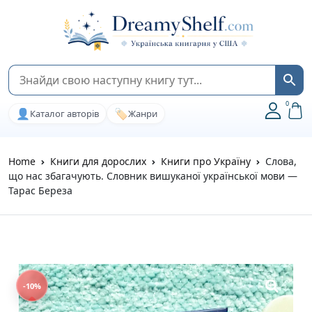
0
👤
🏷️
Каталог авторів
Жанри
Home
Книги для дорослих
Книги про Україну
Слова,
що нас збагачують. Словник вишуканої української мови —
Тарас Береза
-10%