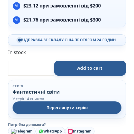
$
23,12
при замовленні від $200
$
21,76
при замовленні від $300
ВІДПРАВКА ЗІ СКЛАДУ США ПРОТЯГОМ 24 ГОДИН
In stock
Світанок Оніксу - Кейт Ґолден - Рідна мова quantity
Add to cart
СЕРІЯ
Фантастичні світи
У серії 14 книжок
Переглянути серію
Потрібна допомога?
Telegram
WhatsApp
Instagram