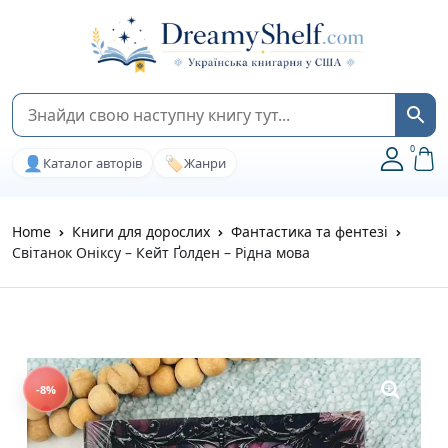
0
👤
🏷️
Каталог авторів
Жанри
Home
Книги для дорослих
Фантастика та фентезі
Світанок Оніксу – Кейт Ґолден – Рідна мова
-8%