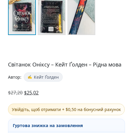
Світанок Оніксу – Кейт Ґолден – Рідна мова
Автор:
Кейт Ґолден
$
27,20
$
25,02
Увійдіть, щоб отримати + $0,50 на бонусний рахунок
Гуртова знижка на замовлення