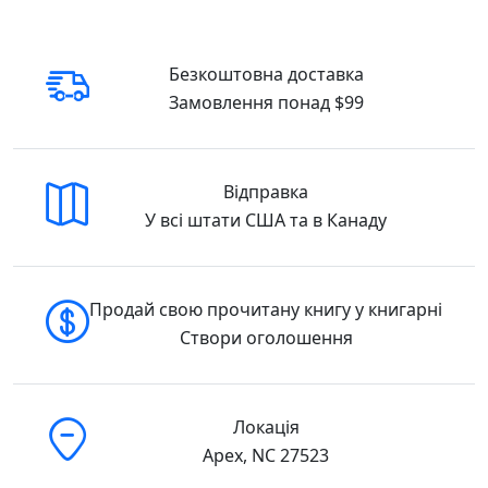
даром. Довкола королівського замку —
старий темний ліс, і Арвен знає:
нерозсудливо потикатися туди самій. Тож
Безкоштовна доставка
єдиний шлях до свободи — здобути
Замовлення понад $99
підтримку іншого в’язня. На жаль, він
нестерпний і облудний, ще й, здається,
отримує хворобливу насолоду, граючи на
найпотаємніших страхах дівчини. Та в
Відправка
Королівстві Оніксу довіра має ціну. І та ціна
У всі штати США та в Канаду
може виявитися надто високою. Щоб
втекти від ворогів, Арвен доведеться мати
справу з підступними королями, темною
Продай свою прочитану книгу у книгарні
магією та жахливими чудовиськами. Але і в
Створи оголошення
ній самій криється незнана сила, що лише
чекає на іскру. Якщо дівчина зуміє її
запалити — то, можливо, врятує не тільки
власне життя, а й своє серце.
Локація
Apex, NC 27523
Купити у США та Канаді