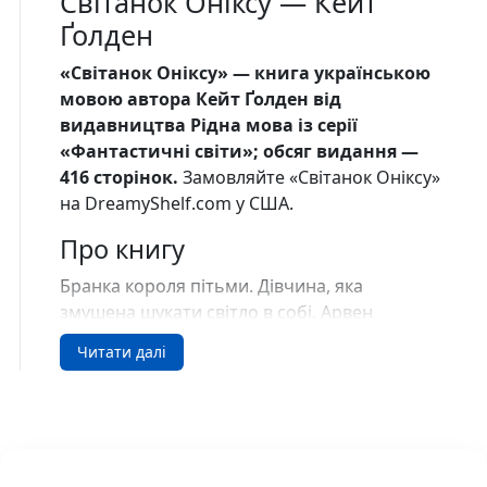
Світанок Оніксу — Кейт
Ґолден
«Світанок Оніксу» — книга українською
мовою автора Кейт Ґолден від
видавництва Рідна мова із серії
«Фантастичні світи»; обсяг видання —
416 сторінок.
Замовляйте «Світанок Оніксу»
на DreamyShelf.com у США.
Про книгу
Бранка короля пітьми. Дівчина, яка
змушена шукати світло в собі. Арвен
Валондейл і уявити не могла, що їй стане
Читати далі
хоробрості обміняти власну свободу на
життя брата. Тепер вона заручниця в
найнебезпечнішому королівстві континенту
— і в неволі зцілює солдатів жорстокого
правителя Оніксу своїм рідкісним магічним