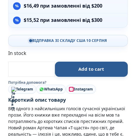
$
16,49
при замовленні від $200
$
15,52
при замовленні від $300
ВІДПРАВКА ЗІ СКЛАДУ США 10 СЕРПНЯ
In stock
Т-щастя - Артем Чапай - Видавництво 21 quantity
Add to cart
Потрібна допомога?
Telegram
WhatsApp
Instagram
Короткий опис товару
Від одного з найсильніших голосів сучасної української
прози. Його книжки вже перекладені на вісім мов та
потрапляють до коротких списків престижних премій.
Новий роман Артема Чапая «Т-щастя» про світ, де
реальність — ілюзія і це, можливо, єдине, що в тебе є.