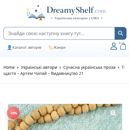
0
👤
🏷️
Каталог авторів
Жанри
Home
Українські автори
Сучасна українська проза
Т-
щастя – Артем Чапай – Видавництво 21
-10%