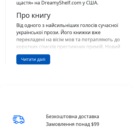
щастя» на DreamyShelf.com у США.
Про книгу
Від одного з найсильніших голосів сучасної
української прози. Його книжки вже
перекладені на вісім мов та потрапляють до
коротких списків престижних премій. Новий
роман Артема Чапая «Т-щастя» про світ, де
Читати далі
реальність — ілюзія і це, можливо, єдине,
що в тебе є.
Віктор живе відлюдником і вправно уникає
людоловів. Звісно, така зав’язка обманює
очікування читачів, бо «світ, що горить і
звужується» навколо героїв книги,
радикально відрізняється від нашого. Чи не
так і радикально?
Безкоштовна доставка
Замовлення понад $99
Короткий роман Артема Чапая поєднує