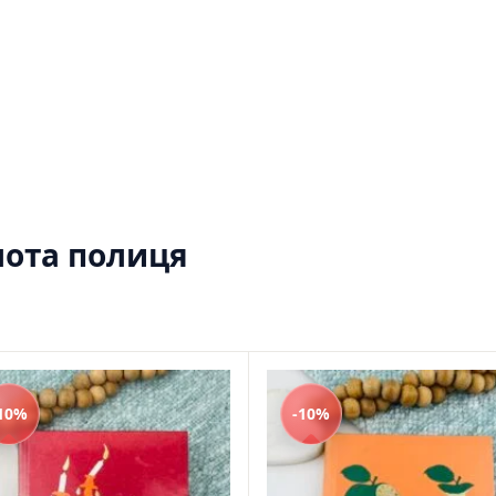
Саморозвиток, мотивація та філософія
Історія Наука Політологія
Бізнес, менеджмент та фінанси
Батьківство та виховання
Про Україну
Біблії
Духовна література
Біографічні твори
Кулінарія
Ігри для дорослих
олота полиця
Різдвяні / Зимові для дорослих
Українські автори
Сучасна українська проза
Українська класика
Для дітей
Картонні книги для найменших
Віммельбухи
10%
-10%
Казки Вірші Оповідання
Книги з наліпками
Книги для першого читання