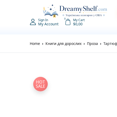
0
Sign In
My Cart
My Account
$
0,00
Home
Книги для дорослих
Проза
Тартюф
HOT
SALE