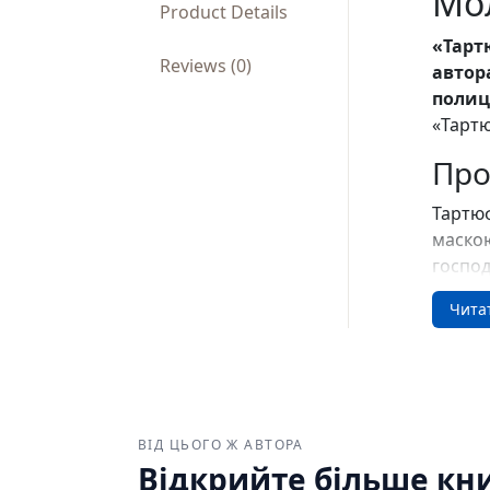
Мо
Product Details
«Тарт
Reviews (0)
автор
полиц
«Тартю
Про
Тартю
маскою
господ
безрез
Чита
справж
щиро в
гостя.
найвид
сходить
ВІД ЦЬОГО Ж АВТОРА
Для
Відкрийте більше кни