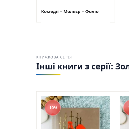
Комедiї – Мольєр – Фоліо
Мольєр
ПІД ЗАМОВЛЕННЯ
$
27,00
$
24,30
КНИЖКОВА СЕРІЯ
Інші книги з серії: З
-10%
-