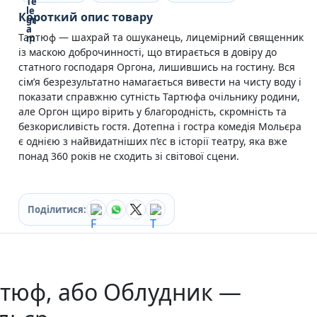
Кулінарія
Короткий опис товару
Ігри для дорослих
Тартюф — шахрай та ошуканець, лицемірний священник
Зарубіжні письменники
із маскою доброчинності, що втирається в довіру до
Різдвяні / Зимові
статного господаря Оргона, лишившись на гостину. Вся
Книги для дітей
сім’я безрезультатно намагається вивести на чисту воду і
Картонні книги для найменших
показати справжню сутність Тартюфа очільнику родини,
Віммельбухи
але Оргон щиро вірить у благородність, скромність та
Казки Вірші Оповідання
безкорисливість гостя. Дотепна і гостра комедія Мольєра
Книги з наліпками
є однією з найвидатніших п’єс в історії театру, яка вже
Вчимося читати
понад 360 років не сходить зі світової сцени.
Прописи для дітей
Багаторазові прописи / Книги на липучках
Книги для першого читання
Поділитися:
Самостійне читання (6+)
Книги для читання 10+
Розмальовки та Аплікації
Енциклопедії
Навчальні книги
ртюф, або Облудник —
Розвивальні та пізнавальні книги
Книги про Україну