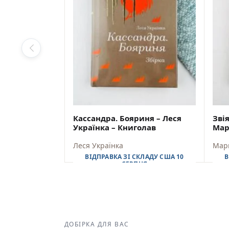
Кассандра. Бояриня – Леся
Звія
Українка – Книголав
Мар
Леся Українка
Мар
ВІДПРАВКА ЗІ СКЛАДУ США 10
В
СЕРПНЯ
$
27,00
$
24,30
$
33
ДОБІРКА ДЛЯ ВАС