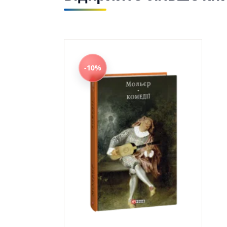
«Тартю
теми ц
змісто
Куп
-10%
Найкр
україн
Зручн
та від
Тартюф
(978-6