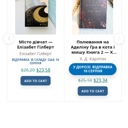
Місто дівчат —
Полювання на
Елізабет Гілберт
Аделіну Гра в кота і
мишу Книга 2 — Х.
Елізабет Гілберт
Д. Карлтон –
Х. Д. Карлтон
ВІДПРАВКА ЗІ СКЛАДУ США 10
Bookchef
СЕРПНЯ
У ДОРОЗІ. ВІДПРАВКА
$
26,20
$
23,58
10 СЕРПНЯ
$
25,10
$
23,34
ADD TO CART
ADD TO CART