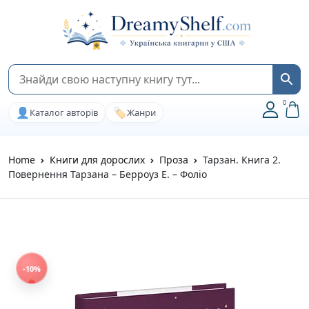
0
👤
🏷️
Каталог авторів
Жанри
Home
Книги для дорослих
Проза
Тарзан. Книга 2.
Повернення Тарзана – Берроуз Е. – Фоліо
-10%