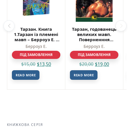
Тарзан. Книга
Тарзан, годованець
1.Тарзан із племені
великих мавп.
мавп – Берроуз Е. –
Поверненння
Фоліо
Тарзана. Романи –
Берроуз Е.
Берроуз Е.
Берроуз Е. – (НК
ПІД ЗАМОВЛЕННЯ
ПІД ЗАМОВЛЕННЯ
Богдан)
$
15,00
$
13,50
$
20,00
$
19,00
READ MORE
READ MORE
КНИЖКОВА СЕРІЯ