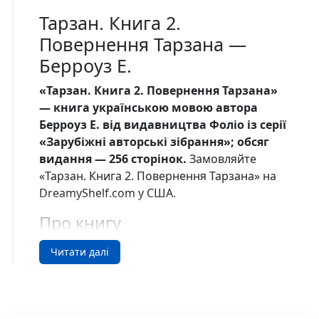
Тарзан. Книга 2.
Повернення Тарзана —
Берроуз Е.
«Тарзан. Книга 2. Повернення Тарзана»
— книга українською мовою автора
Берроуз Е. від видавництва Фоліо із серії
«Зарубіжні авторські зібрання»; обсяг
видання — 256 сторінок.
Замовляйте
«Тарзан. Книга 2. Повернення Тарзана» на
DreamyShelf.com у США.
Про книгу
Тарзан — син британського лорда, який
Читати далі
через трагічні обставини народився на
узбережжі Африки й виріс серед мавп.
Зустрівши людей, він закохується в
американку Джейн Портер, і це спонукає