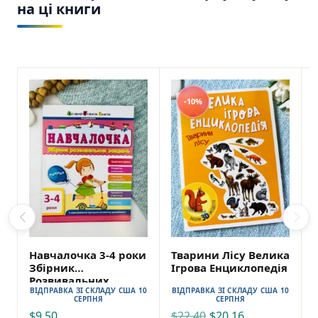
на ці книги
-10%
Навчалочка 3-4 роки
Тварини Лісу Велика
Збірник
Ігрова Енциклопедія
Розвивальних
ВІДПРАВКА ЗІ СКЛАДУ США 10
ВІДПРАВКА ЗІ СКЛАДУ США 10
Завдань
СЕРПНЯ
СЕРПНЯ
$
9,50
$
22,40
$
20,16