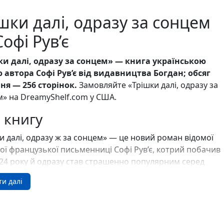
Ігри для дітей
Різдвяні / Зимові
шки далі, одразу за сонцем
Книги для молоді
офі Рув’є
Пазли
Каталог авторів
Жанри
ки далі, одразу за сонцем» — книга українською
Тематичні підбірки
 автора Софі Рув’є від видавництва Богдан; обсяг
Love story mood: підбірка книжок для неї
ня — 256 сторінок.
Замовляйте «Трішки далі, одразу за
Подарунок для нього
» на DreamyShelf.com у США.
Біографії що надихають
Історії сильних жінок
 книгу
Книжкові історії на екрані
Прокачай себе
и далі, одразу ж за сонцем» — це новий роман відомої
Розпродаж пошкоджених книг
ої французької письменниці Софі Рув’є, котрий побачив
Вживані книги
024 року й одразу став страшенно популярним серед
Подарункові книги
в, а особливо читачок. Головна героїня твору,
Сучасна українська проза
ти далі
тирічна незаміжня Адель, веде звичний спосіб життя:
Канцтовари
 в медичній аналітичній лабораторії в Парижі,
Закладки
ає помешкання спільно з Габріелем, також
Зошити
женим, і крім нього, колег по роботі та подруги мало
Подарункова карта