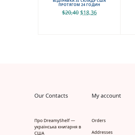
ВІДПРАВКА ЗІ СКЛАДУ США
ПРОТЯГОМ 24 ГОДИН
Найкр
$
20,40
$
18,36
україн
Зручн
та від
Трішки
978966
Our Contacts
My account
Про DreamyShelf —
Orders
українська книгарня в
Addresses
США