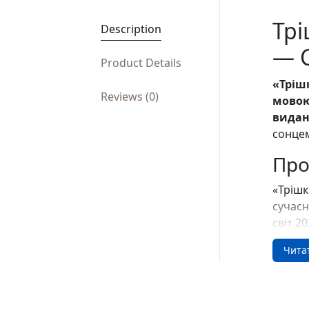
Трі
Description
— С
Product Details
«Тріш
Reviews (0)
мовою
видан
сонцем
Про
«Трішк
сучасн
світ 2
читачі
Чита
тридця
працює
винайм
неодру