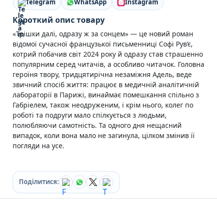
Telegram
WhatsApp
Instagram
Кулінарія
Ігри для дорослих
Короткий опис товару
Зарубіжні письменники
«Трішки далі, одразу ж за сонцем» — це новий роман
Різдвяні / Зимові
відомої сучасної французької письменниці Софі Рув’є,
Книги для дітей
котрий побачив світ 2024 року й одразу став страшенно
Картонні книги для найменших
популярним серед читачів, а особливо читачок. Головна
Віммельбухи
героїня твору, тридцятирічна незаміжня Адель, веде
Казки Вірші Оповідання
звичний спосіб життя: працює в медичній аналітичній
Книги з наліпками
лабораторії в Парижі, винаймає помешкання спільно з
Вчимося читати
Габріелем, також неодруженим, і крім нього, колег по
Прописи для дітей
роботі та подруги мало спілкується з людьми,
Багаторазові прописи / Книги на липучках
полюбляючи самотність. Та одного дня нещасний
Книги для першого читання
випадок, коли вона мало не загинула, цілком змінив її
Самостійне читання (6+)
погляди на усе.
Книги для читання 10+
Розмальовки та Аплікації
Енциклопедії
Поділитися:
Навчальні книги
Розвивальні та пізнавальні книги
Книги про Україну