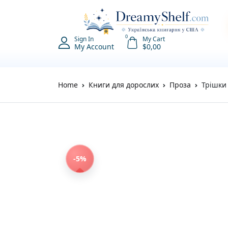
0
Sign In
My Cart
My Account
$
0,00
Home
Книги для дорослих
Проза
Трішки 
-5%