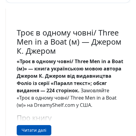
Троє в одному човнi/ Three
Men in a Boat (м) — Джером
К. Джером
«Троє в одному човнi/ Three Men in a Boat
(м)» — книга українською мовою автора
Джером К. Джером від видавництва
Фоліо із серії «Паралл текст»; обсяг
видання — 224 сторінок.
Замовляйте
«Троє в одному човнi/ Three Men in a Boat
(м)» на DreamyShelf.com у США.
Про книгу
Якщо ви бажаєте дістати заряд гарного
Читати далі
настрою і захопитися тонким гумором,