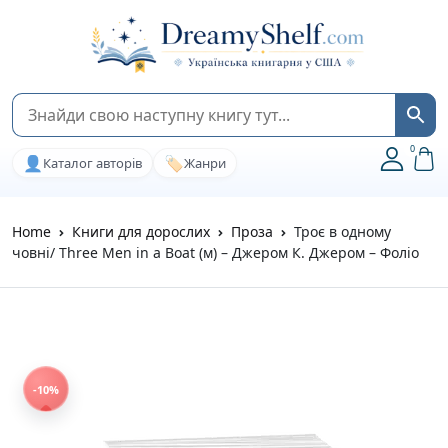
0
👤
🏷️
Каталог авторів
Жанри
Home
Книги для дорослих
Проза
Троє в одному
човнi/ Three Men in a Boat (м) – Джером К. Джером – Фоліо
-10%