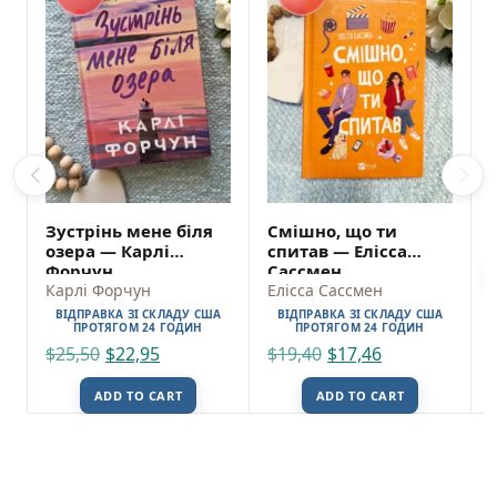
Б
Зустрінь мене біля
Смішно, що ти
озера — Карлі
спитав — Елісса
Форчун
Сассмен
Карлі Форчун
Елісса Сассмен
ВІДПРАВКА ЗІ СКЛАДУ США
ВІДПРАВКА ЗІ СКЛАДУ США
ПРОТЯГОМ 24 ГОДИН
ПРОТЯГОМ 24 ГОДИН
$
25,50
$
22,95
$
19,40
$
17,46
ADD TO CART
ADD TO CART