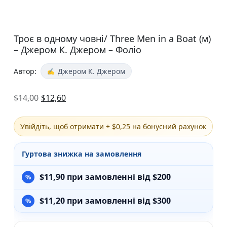
Троє в одному човнi/ Three Men in a Boat (м)
– Джером К. Джером – Фоліо
Автор:
Джером К. Джером
$
14,00
$
12,60
Увійдіть, щоб отримати + $0,25 на бонусний рахунок
Гуртова знижка на замовлення
$
11,90
при замовленні від $200
$
11,20
при замовленні від $300